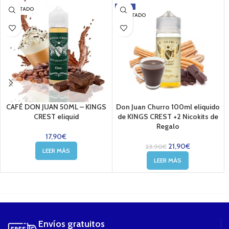
-8%
AGOTADO
AGOTADO
CAFÉ DON JUAN 50ML – KINGS
Don Juan Churro 100ml eliquido
CREST eliquid
de KINGS CREST +2 Nicokits de
Regalo
17,90
€
21,90
€
23,90
€
LEER MÁS
LEER MÁS
....
Envíos gratuitos