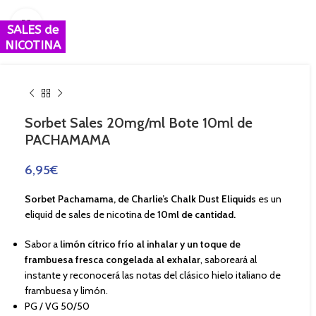
Haga Click para agrandar
SALES de
NICOTINA
Sorbet Sales 20mg/ml Bote 10ml de
PACHAMAMA
6,95
€
Sorbet Pachamama, de Charlie’s Chalk Dust Eliquids
es un
eliquid de sales de nicotina de
10ml de cantidad.
Sabor a
limón cítrico frío al inhalar y un toque de
frambuesa fresca congelada al exhalar
, saboreará al
instante y reconocerá las notas del clásico hielo italiano de
frambuesa y limón.
PG / VG 50/50