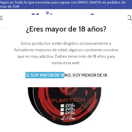
Vapin.es
Todo lo que necesitas para vapear con ENVÍO GRATIS en pedidos de
mas de 30€
0
0,00
€
¿Eres mayor de 18 años?
Estos productos están dirigidos exclusivamente a
fumadores mayores de edad, algunos contienen nicotina
que es muy adictiva. Debes tener más de 18 años para
visitar esta web.
SÍ, SOY MAYOR DE 18
NO, SOY MENOR DE 18