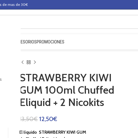
os de mas de 30€
QUIDOS
ACCESORIOS
PROMOCIONES
STRAWBERRY KIWI
s
GUM 100ml Chuffed
Eliquid + 2 Nicokits
13,50
€
12,50
€
El
líquido STRAWBERRY KIWI GUM