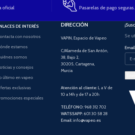
 oficial
Pasarelas de pago seguras.
DIRECCIÓN
¡Susc
NLACES DE INTERÉS
Se u
ontacta con nosotros
VAPIN, Espacio de Vapeo
ónde estamos
Email 
C/Alameda de San Antón,
uiénes somos
38, Bajo 2,
30205, Cartagena,
oticias y consejos
Murcia
o último en vapeo
fertas exclusivas
Atención al cliente:
L a V de
10 a 14h y de 17 a 20h
romociones especiales
TELÉFONO:
968 312 702
WATSSAPP:
601 30 58 28
Email:
info
@vapeo.es