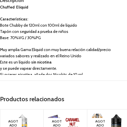
Descripción
Chuffed Eliquid
Características:
Bote Chubby de 120ml con 100ml de líquido
Tapón con seguridad a prueba de niños
Base: 70%VG / 30%PG
Muy amplia Gama Eliquid con muy buena relación calidad/precio
variados sabores y realizado en el Reino Unido
Este es un líquido
sin nicotina
y se puede vapear directamente.
Si quieres
nicotina
, añade dos Nicokits de 10 ml.
¿Estas interesado en comprar
Eliquid para vapeo Chuffed
?
En vapin
Somos distribuidores oficiales.
Productos relacionados
Tienda de vapeo con las mas importantes marcas de
eliquidos para cigar
bases, aromas,
nicokits
, pods desechables, resistencias,
cartuchos para
mods digitales, kits de vapeo
VAPIN, Especialistas en Cigarrillos electrónicos
. La mayor oferta en vap
AGOT
AGOT
AGOT
Compra online tu vaper en
Vapin.es
ADO
ADO
ADO