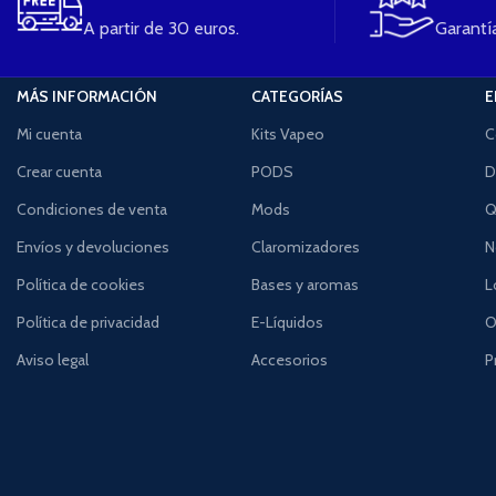
A partir de 30 euros.
Garantía
MÁS INFORMACIÓN
CATEGORÍAS
E
Mi cuenta
Kits Vapeo
C
Crear cuenta
PODS
D
Condiciones de venta
Mods
Q
Envíos y devoluciones
Claromizadores
N
Política de cookies
Bases y aromas
L
Política de privacidad
E-Líquidos
O
Aviso legal
Accesorios
P