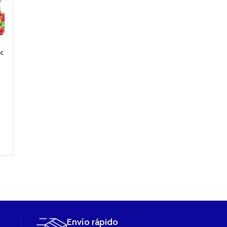
Original Striker
Lemon Surprise
Tobacco Sweet 
ic
(Original 2.0)
(Vainilla, cereales,
Rubio dulce) 1
(Natillas,vainilla,ce
merengue de
Best Vap Eliqu
reales y
limon) 100m BEST
marshmallow)
VAP Eliquid
17,90
€
100ml BEST VAP
Eliquid
LEER MÁS
17,90
€
LEER MÁS
17,90
€
LEER MÁS
Envío rápido