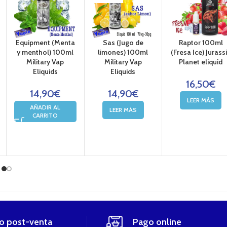
Equipment (Menta
Sas (Jugo de
Raptor 100ml
y menthol) 100ml
limones) 100ml
(Fresa Ice) Jurass
Military Vap
Military Vap
Planet eliquid
Eliquids
Eliquids
16,50
€
14,90
€
14,90
€
LEER MÁS
AÑADIR AL
LEER MÁS
CARRITO
io post-venta
Pago online