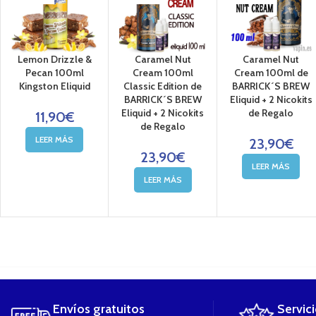
o en nuestras tiendas físicas
Lemon Drizzle &
Caramel Nut
Caramel Nut
Pecan 100ml
Cream 100ml
Cream 100ml de
Kingston Eliquid
Classic Edition de
BARRICK´S BREW
BARRICK´S BREW
Eliquid + 2 Nicokits
Eliquid + 2 Nicokits
de Regalo
11,90
€
de Regalo
LEER MÁS
23,90
€
23,90
€
LEER MÁS
LEER MÁS
....
Envíos gratuitos
Servic