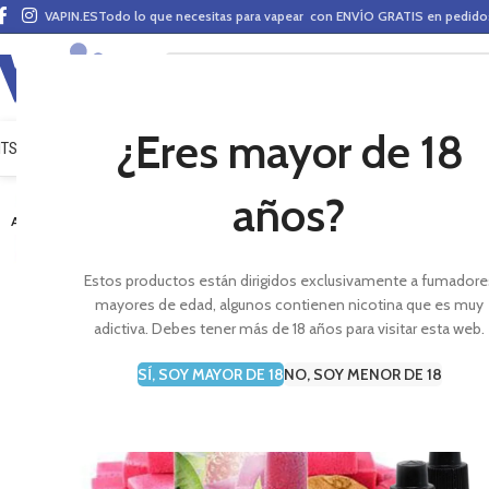
VAPIN.ES
Todo lo que necesitas para vapear con ENVÍO GRATIS en pedid
¿Eres mayor de 18
ITS VAPEO
PODS
MODS
CLAROMIZADORES
BASES Y AROMAS (ALQUIMIA)
E-LÍ
años?
-7%
AGOTADO
Estos productos están dirigidos exclusivamente a fumadore
mayores de edad, algunos contienen nicotina que es muy
adictiva. Debes tener más de 18 años para visitar esta web.
SÍ, SOY MAYOR DE 18
NO, SOY MENOR DE 18