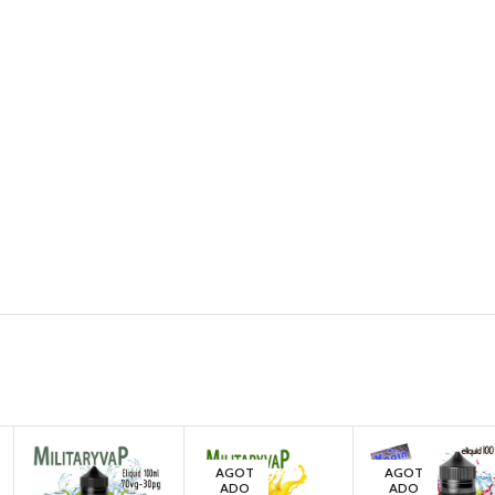
rillo electrónico
 pods
eo.
AGOT
AGOT
ADO
ADO