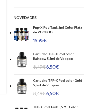
NOVEDADES
Pnp-X Pod Tank 5ml Color Plata
de VOOPOO
19,95
€
Cartucho TPP-X Pod color
Rainbow 5,5ml de Voopoo
8,49
€
6,50
€
Cartucho TPP-X Pod color Gold
5,5ml de Voopoo
8,49
€
6,50
€
TPP-X Pod Tank 5,5 ML Color