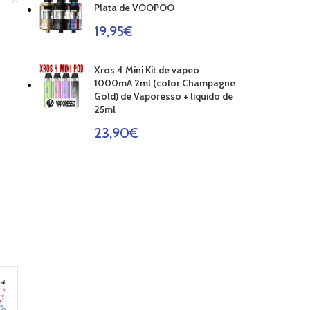
Plata de VOOPOO
19,95
€
Xros 4 Mini Kit de vapeo
1000mA 2ml (color Champagne
Gold) de Vaporesso + liquido de
25ml
23,90
€
AGOT
AGOT
AGOT
ADO
ADO
ADO