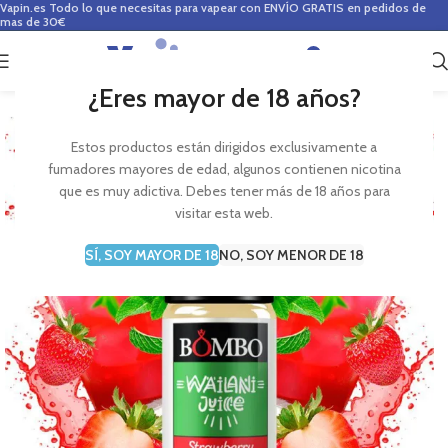
Vapin.es
Todo lo que necesitas para vapear con ENVÍO GRATIS en pedidos de
mas de 30€
0
0,00
€
¿Eres mayor de 18 años?
Estos productos están dirigidos exclusivamente a
fumadores mayores de edad, algunos contienen nicotina
que es muy adictiva. Debes tener más de 18 años para
visitar esta web.
SÍ, SOY MAYOR DE 18
NO, SOY MENOR DE 18