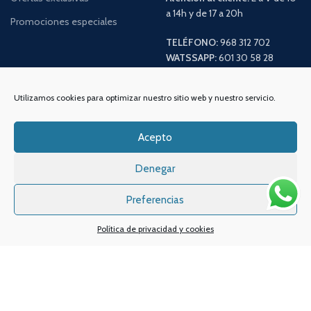
a 14h y de 17 a 20h
Promociones especiales
TELÉFONO:
968 312 702
WATSSAPP:
601 30 58 28
Email:
info
@vapeo.es
Utilizamos cookies para optimizar nuestro sitio web y nuestro servicio.
Acepto
Denegar
Preferencias
Política de privacidad y cookies
Sistemas de pagos
Sistema de envío