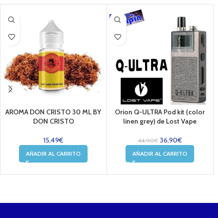
-18%
AROMA DON CRISTO 30 ML BY
Orion Q-ULTRA Pod kit (color
DON CRISTO
linen grey) de Lost Vape
15,49
€
36,90
€
44,90
€
AÑADIR AL CARRITO
AÑADIR AL CARRITO
....