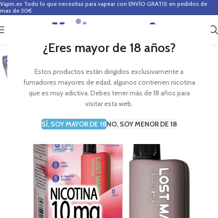
Vapin.es
Todo lo que necesitas para vapear con ENVÍO GRATIS en pedidos de
mas de 30€
0
0,00
€
¿Eres mayor de 18 años?
Estos productos están dirigidos exclusivamente a
fumadores mayores de edad, algunos contienen nicotina
que es muy adictiva. Debes tener más de 18 años para
visitar esta web.
SÍ, SOY MAYOR DE 18
NO, SOY MENOR DE 18