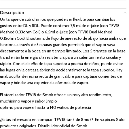
Descripción
Un tanque de sub ohmios que puede ser flexible para cambiar los
gustos entre DL y RDL. Puede contener 7,5 ml de e-juice (con TFV18
Meshed 0.33ohm Coil) o 6.5ml e-juice (con TFV18 Dual Meshed
0.15ohm Coil). El sistema de flujo de aire recto de abajo hacia arriba que
funciona a través de 3 ranuras grandes permitirá que el vapor vaya
directamente a la boca en un tiempo limitado. Los 5 tirantes en la base
transferirán la energía a la resistencia para un calentamiento circular y
rápido. Con el diseño de tapa superior a prueba de niños, puede evitar
las fugas en la carcasa abriendo accidentalmente la tapa superior. Hay
unaboquilla de resina recta de gran calibre para capturar corrientes de
vapor y brindar una experiencia cómoda de vapeo.
El atomizador TFV18 de Smok ofrece un muy alto rendimiento,
muchisimo vapor y sabor limpio
optimo para vapear hasta a 140 watios de potencia
¿Estas interesado en comprar
TFV18 tank de Smok
? En
vapin.es
Solo
productos originales. Distribuidor oficial de Smok.