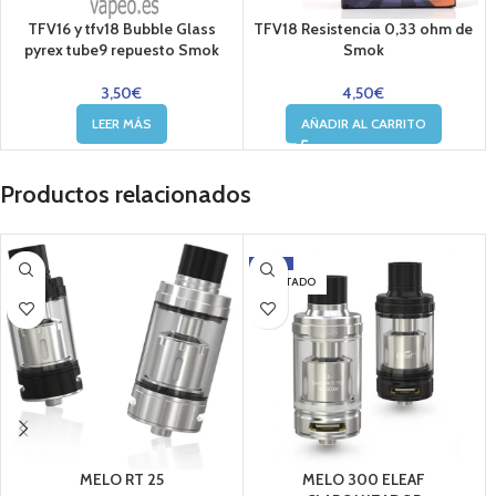
TFV16 y tfv18 Bubble Glass
TFV18 Resistencia 0,33 ohm de
pyrex tube9 repuesto Smok
Smok
3,50
€
4,50
€
LEER MÁS
AÑADIR AL CARRITO
Productos relacionados
-17%
AGOTADO
MELO RT 25
MELO 300 ELEAF