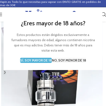
Vapin.es
Todo lo que necesitas para vapear con ENVÍO GRATIS en pedidos de
mas de 30€
0
0,00
€
¿Eres mayor de 18 años?
Estos productos están dirigidos exclusivamente a
fumadores mayores de edad, algunos contienen nicotina
que es muy adictiva. Debes tener más de 18 años para
visitar esta web.
SÍ, SOY MAYOR DE 18
NO, SOY MENOR DE 18