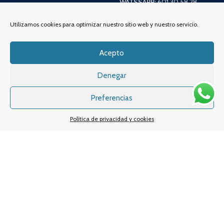
WATSSAPP:
601 30 58 28
Email:
info
@vapeo.es
Utilizamos cookies para optimizar nuestro sitio web y nuestro servicio.
Acepto
Denegar
Preferencias
Política de privacidad y cookies
Sistemas de pagos
Sistema de envío
Nuestras redes sociales: