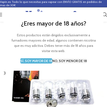
Vapin.es
Todo lo que necesitas para vapear con ENVÍO GRATIS en pedidos de
mas de 30€
0
0,00
€
¿Eres mayor de 18 años?
Estos productos están dirigidos exclusivamente a
fumadores mayores de edad, algunos contienen nicotina
que es muy adictiva. Debes tener más de 18 años para
visitar esta web.
SÍ, SOY MAYOR DE 18
NO, SOY MENOR DE 18