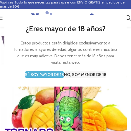
Vapin.es
Todo lo que necesitas para vapear con ENVÍO GRATIS en pedidos de
mas de 30€
0
0,00
€
¿Eres mayor de 18 años?
Estos productos están dirigidos exclusivamente a
fumadores mayores de edad, algunos contienen nicotina
que es muy adictiva. Debes tener más de 18 años para
visitar esta web.
SÍ, SOY MAYOR DE 18
NO, SOY MENOR DE 18