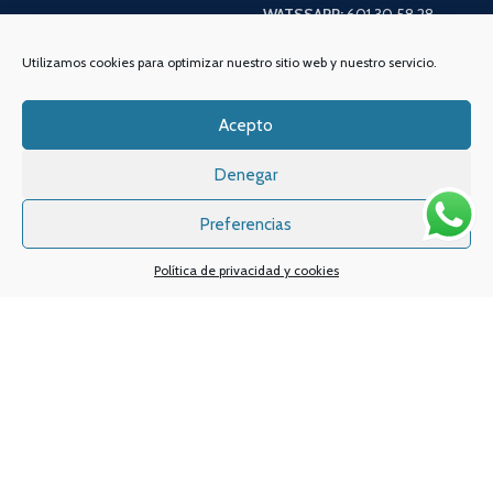
WATSSAPP:
601 30 58 28
Email:
info
@vapeo.es
Utilizamos cookies para optimizar nuestro sitio web y nuestro servicio.
Acepto
Denegar
Preferencias
Política de privacidad y cookies
Sistemas de pagos
Sistema de envío
Nuestras redes sociales: