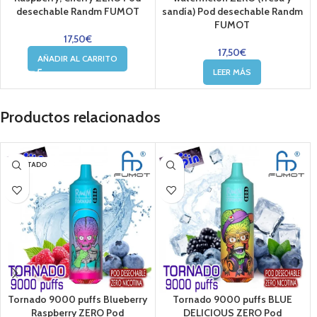
desechable Randm FUMOT
sandía) Pod desechable Randm
FUMOT
17,50
€
17,50
€
AÑADIR AL CARRITO
LEER MÁS
Productos relacionados
AGOTADO
Tornado 9000 puffs Blueberry
Tornado 9000 puffs BLUE
Raspberry ZERO Pod
DELICIOUS ZERO Pod