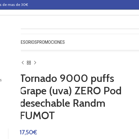
os de mas de 30€
QUIDOS
ACCESORIOS
PROMOCIONES
Tornado 9000 puffs
s
Grape (uva) ZERO Pod
desechable Randm
FUMOT
17,50
€