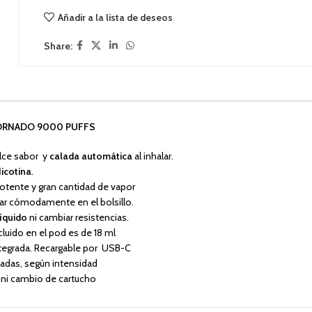
Añadir a la lista de deseos
Share:
RNADO 9000 PUFFS
ulce sabor y
calada automática
al inhalar.
Nicotina
.
otente y gran cantidad de vapor
evar cómodamente en el bolsillo.
líquido
ni cambiar resistencias.
cluido en el pod es de 18 ml
tegrada. Recargable por USB-C
adas, según intensidad
 ni cambio de cartucho
desechable TORNADO 9000 caladas
?