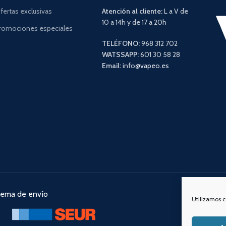
fertas exclusivas
Atención al cliente:
L a V de
10 a 14h y de 17 a 20h
romociones especiales
TELÉFONO:
968 312 702
WATSSAPP:
601 30 58 28
Email:
info
@vapeo.es
tema de envío
Nuestra
Utilizamos c