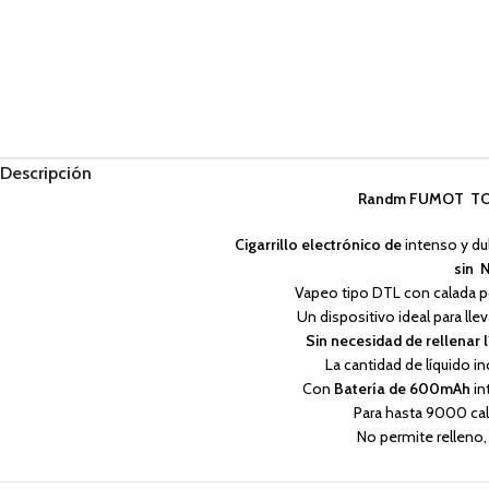
Descripción
Randm FUMOT TO
Cigarrillo electrónico de
intenso y d
sin 
Vapeo tipo DTL con calada p
Un dispositivo ideal para ll
Sin necesidad de rellenar 
La cantidad de líquido in
Con
Batería de 600mAh
in
Para hasta 9000 cal
No permite relleno,
¿Estas interesado en comprar
pod 