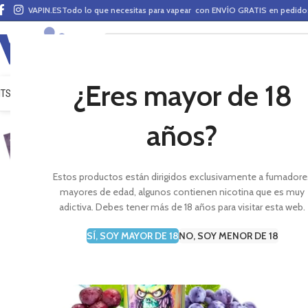
VAPIN.ES
Todo lo que necesitas para vapear con ENVÍO GRATIS en pedid
¿Eres mayor de 18
ITS VAPEO
PODS
MODS
CLAROMIZADORES
BASES Y AROMAS (ALQUIMIA)
E-LÍ
años?
Estos productos están dirigidos exclusivamente a fumadore
mayores de edad, algunos contienen nicotina que es muy
adictiva. Debes tener más de 18 años para visitar esta web.
SÍ, SOY MAYOR DE 18
NO, SOY MENOR DE 18