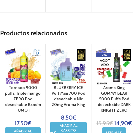
Productos relacionados
-7%
AGOT
ADO
Tornado 9000
BLUEBERRY ICE
Aroma King
puffs Triple mango
Puff Mini 700 Pod
GUMMY BEAR
ZERO Pod
desechable Nic
5000 Puffs Pod
desechable Randm
20mg Aroma King
desechable DARK
FUMOT
KNIGHT ZERO
8,50
€
17,50
€
15,95
€
14,90
€
AÑADIR AL
CARRITO
AÑADIR AL
LEER MÁS