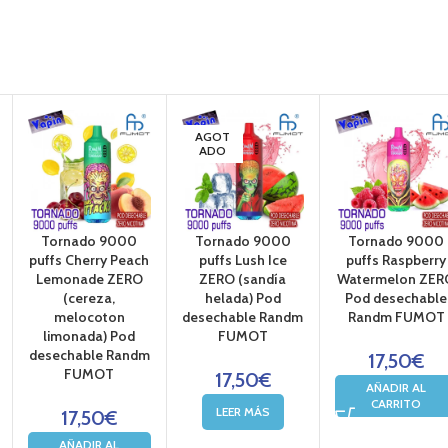
iales de las primeras marcas.
s marcas de
eliquidos para cigarrillo electrónico
ables
, resistencias,
cartuchos para pods
vapeo
,
baterías y cargadores.
electrónicos
. La mayor oferta en vapeo.
u vaper en
Vapin.es
AGOT
 tiendas físicas
ADO
Tornado 9000
Tornado 9000
Tornado 9000
puffs Cherry Peach
puffs Lush Ice
puffs Raspberry
Lemonade ZERO
ZERO (sandía
Watermelon ZER
(cereza,
helada) Pod
Pod desechable
melocoton
desechable Randm
Randm FUMOT
limonada) Pod
FUMOT
desechable Randm
17,50
€
FUMOT
17,50
€
AÑADIR AL
CARRITO
LEER MÁS
17,50
€
AÑADIR AL