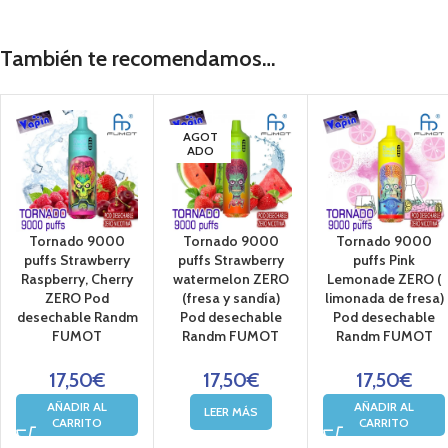
Somos distribuidores ofic
Tienda de vapeo con las mas importante
También te recomendamos…
bases, aromas,
nicokits
,
pods desech
mods digitales,
kits de 
VAPIN, Especialistas en Cigarrillos 
Compra online t
AGOT
o en nuestras
ADO
Tornado 9000
Tornado 9000
Tornado 9000
puffs Strawberry
puffs Strawberry
puffs Pink
Raspberry, Cherry
watermelon ZERO
Lemonade ZERO (
ZERO Pod
(fresa y sandía)
limonada de fresa)
desechable Randm
Pod desechable
Pod desechable
FUMOT
Randm FUMOT
Randm FUMOT
17,50
€
17,50
€
17,50
€
AÑADIR AL
AÑADIR AL
LEER MÁS
CARRITO
CARRITO