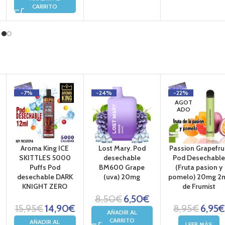
CARRITO
-7%
-24%
-22%
AGOT
ADO
Aroma King ICE
Lost Mary. Pod
Passion Grapefru
SKITTLES 5000
desechable
Pod Desechabl
Puffs Pod
BM600 Grape
(Fruta pasion y
desechable DARK
(uva) 20mg
pomelo) 20mg 2
KNIGHT ZERO
de Frumist
8,50
€
6,50
€
15,95
€
14,90
€
8,95
€
6,95
€
AÑADIR AL
CARRITO
AÑADIR AL
LEER MÁS