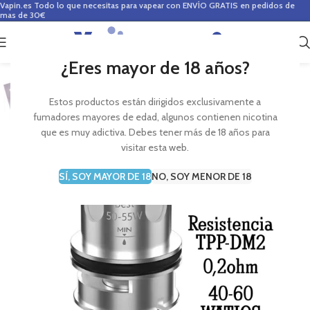
Vapin.es
Todo lo que necesitas para vapear con ENVÍO GRATIS en pedidos de
mas de 30€
0
0,00
€
¿Eres mayor de 18 años?
Estos productos están dirigidos exclusivamente a
fumadores mayores de edad, algunos contienen nicotina
que es muy adictiva. Debes tener más de 18 años para
visitar esta web.
SÍ, SOY MAYOR DE 18
NO, SOY MENOR DE 18