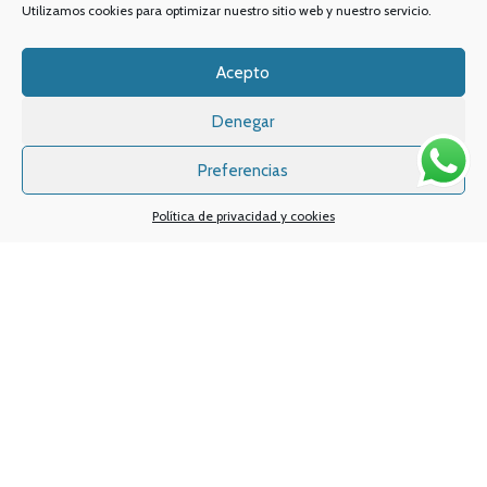
Utilizamos cookies para optimizar nuestro sitio web y nuestro servicio.
Acepto
Denegar
Preferencias
Política de privacidad y cookies
Sistemas de pagos
Sistema de envío
Nuestras redes sociales:
Desarrollado por
Digital Creatio
. ©2025 Vapin Cigarrillos electrónicos .
Todos los derechos reservados.
Aviso legal