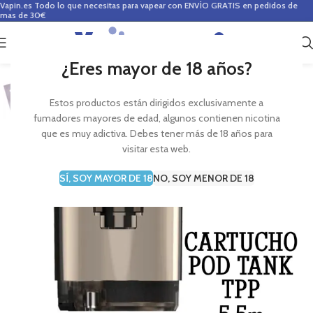
Vapin.es
Todo lo que necesitas para vapear con ENVÍO GRATIS en pedidos de
mas de 30€
0
0,00
€
¿Eres mayor de 18 años?
Estos productos están dirigidos exclusivamente a
fumadores mayores de edad, algunos contienen nicotina
que es muy adictiva. Debes tener más de 18 años para
visitar esta web.
SÍ, SOY MAYOR DE 18
NO, SOY MENOR DE 18