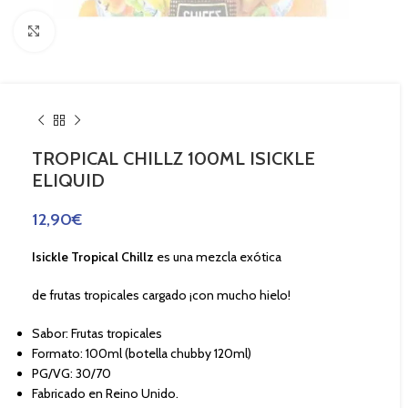
Haga Click para agrandar
TROPICAL CHILLZ 100ML ISICKLE
ELIQUID
12,90
€
Isickle Tropical Chillz
es una mezcla exótica
de frutas tropicales cargado ¡con mucho hielo!
Sabor: Frutas tropicales
Formato: 100ml (botella chubby 120ml)
PG/VG: 30/70
Fabricado en Reino Unido.