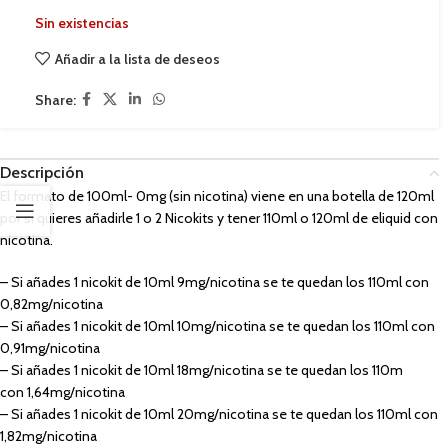
Sin existencias
Añadir a la lista de deseos
Share:
Descripción
El formato de 100ml- 0mg (sin nicotina) viene en una botella de 120ml
por si quieres añadirle 1 o 2 Nicokits y tener 110ml o 120ml de eliquid con
nicotina.
– Si añades 1 nicokit de 10ml 9mg/nicotina se te quedan los 110ml con
0,82mg/nicotina
– Si añades 1 nicokit de 10ml 10mg/nicotina se te quedan los 110ml con
0,91mg/nicotina
– Si añades
1 nicokit
de 10ml
18mg
/nicotina se te quedan los 110m
con
1,64mg/nicotina
– Si añades 1 nicokit de 10ml 20mg/nicotina se te quedan los 110ml con
1,82mg/nicotina