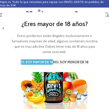
Vapin.es
Todo lo que necesitas para vapear con ENVÍO GRATIS en pedidos de
mas de 30€
0
0,00
€
¿Eres mayor de 18 años?
AGOTADO
Estos productos están dirigidos exclusivamente a
fumadores mayores de edad, algunos contienen nicotina
que es muy adictiva. Debes tener más de 18 años para
visitar esta web.
SÍ, SOY MAYOR DE 18
NO, SOY MENOR DE 18