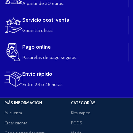
A partir de 30 euros.
Servicio post-venta
Garantía oficial
Pago online
Pasarelas de pago seguras.
Envío rápido
Entre 24 o 48 horas.
MÁS INFORMACIÓN
CATEGORÍAS
Mi cuenta
Kits Vapeo
Crear cuenta
PODS