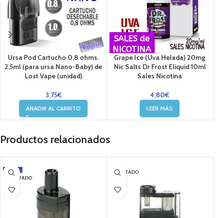
SALES de
NICOTINA
Ursa Pod Cartucho 0,8 ohms.
Grape Ice (Uva Helada) 20mg
2,5ml (para ursa Nano-Baby) de
Nic Salts Dr Frost Eliquid 10ml
Lost Vape (unidad)
Sales Nicotina
3,75
€
4,80
€
AÑADIR AL CARRITO
LEER MÁS
Productos relacionados
-12%
AGOTADO
AGOTADO