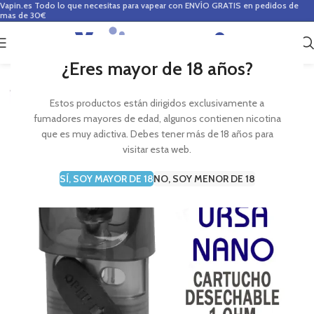
Vapin.es
Todo lo que necesitas para vapear con ENVÍO GRATIS en pedidos de
mas de 30€
0
0,00
€
¿Eres mayor de 18 años?
Estos productos están dirigidos exclusivamente a
fumadores mayores de edad, algunos contienen nicotina
que es muy adictiva. Debes tener más de 18 años para
visitar esta web.
SÍ, SOY MAYOR DE 18
NO, SOY MENOR DE 18