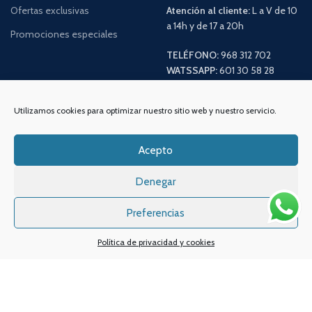
Ofertas exclusivas
Atención al cliente:
L a V de 10
a 14h y de 17 a 20h
Promociones especiales
TELÉFONO:
968 312 702
WATSSAPP:
601 30 58 28
Email:
info
@vapeo.es
Utilizamos cookies para optimizar nuestro sitio web y nuestro servicio.
Acepto
Denegar
Preferencias
Política de privacidad y cookies
Sistemas de pagos
Sistema de envío