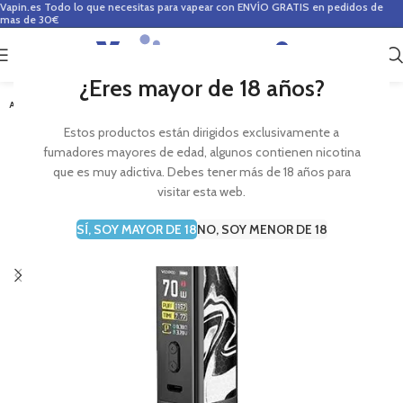
Vapin.es
Todo lo que necesitas para vapear con ENVÍO GRATIS en pedidos de
mas de 30€
0
0,00
€
¿Eres mayor de 18 años?
AGOTADO
Estos productos están dirigidos exclusivamente a
fumadores mayores de edad, algunos contienen nicotina
que es muy adictiva. Debes tener más de 18 años para
visitar esta web.
SÍ, SOY MAYOR DE 18
NO, SOY MENOR DE 18