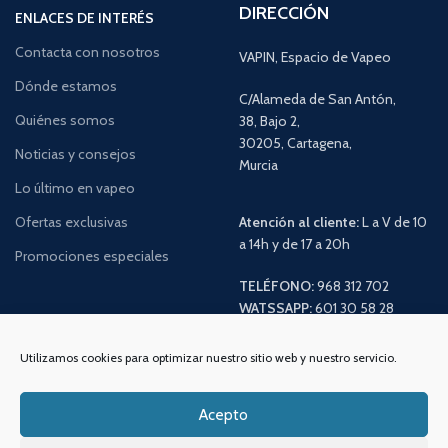
DIRECCIÓN
ENLACES DE INTERÉS
Contacta con nosotros
VAPIN, Espacio de Vapeo
Dónde estamos
C/Alameda de San Antón,
Quiénes somos
38, Bajo 2,
30205, Cartagena,
Noticias y consejos
Murcia
Lo último en vapeo
Ofertas exclusivas
Atención al cliente:
L a V de 10
a 14h y de 17 a 20h
Promociones especiales
TELÉFONO:
968 312 702
WATSSAPP:
601 30 58 28
Email:
info
@vapeo.es
Utilizamos cookies para optimizar nuestro sitio web y nuestro servicio.
Acepto