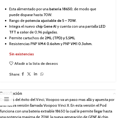
Esta alimentado por una
batería 18650
, de modo que
puede disparar hasta 70W.
Rango de
potencia ajustable de 5 – 70W.
Integra el nuevo
chip Gene AI
y cuenta con una pantalla
LED
TFT a color
de 0,96 pulgadas.
Permite cartuchos de
2ML (TPD) y 5,5ML
Resistencias PNP
VM4 0.6ohm
y PNP
VM1 0.3ohm.
Sin existencias
Añadir a la lista de deseos
Share:
Descripción
Después del éxito del Vinci, Voopoo va un paso mas allá y apuesta por
una nueva versión llamada Voopoo Vinci X. En esta versión el Pod
funciona con una bateria extraible 18650 la cual le permite llegar hasta
una potencia maxima de 70W, la nueva generación de GENE.AI chip