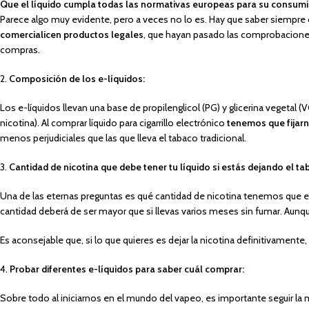
Que el líquido cumpla todas las normativas europeas para su consumi
Parece algo muy evidente, pero a veces no lo es. Hay que saber siempre
comercialicen productos legales
, que hayan pasado las comprobacione
compras.
2.
Composición de los e-líquidos:
Los e-líquidos llevan una base de propilenglicol (PG) y glicerina vegetal 
nicotina). Al comprar líquido para cigarrillo electrónico
tenemos que fijarn
menos perjudiciales que las que lleva el tabaco tradicional.
3.
Cantidad de nicotina que debe tener tu líquido si estás dejando el ta
Una de las eternas preguntas es qué cantidad de nicotina tenemos que ec
cantidad deberá de ser mayor que si llevas varios meses sin fumar. Aunq
Es aconsejable que, si lo que quieres es dejar la nicotina definitivament
4.
Probar diferentes e-líquidos para saber cuál comprar:
Sobre todo al iniciarnos en el mundo del vapeo, es importante seguir la 