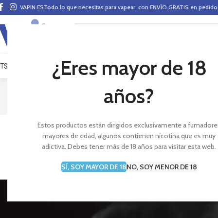
VAPIN.ES
Todo lo que necesitas para vapear con ENVÍO GRATIS en pedid
¿Eres mayor de 18
ITS VAPEO
PODS
MODS
CLAROMIZADORES
BASES Y AROMAS (ALQUIMIA)
E-LÍ
años?
Estos productos están dirigidos exclusivamente a fumadore
Todo lo que debes saber an
mayores de edad, algunos contienen nicotina que es muy
adictiva. Debes tener más de 18 años para visitar esta web.
SÍ, SOY MAYOR DE 18
NO, SOY MENOR DE 18