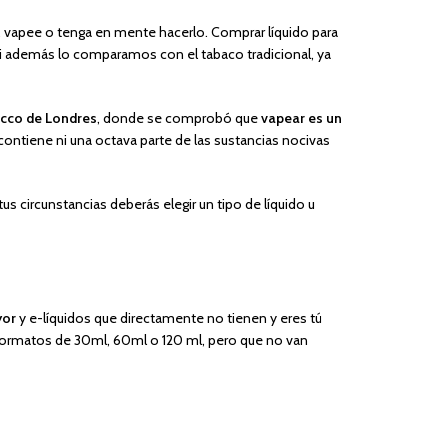
vapee o tenga en mente hacerlo. Comprar líquido para
, si además lo comparamos con el tabaco tradicional, ya
acco de Londres
, donde se comprobó que
vapear es un
contiene ni una octava parte de las sustancias nocivas
s circunstancias deberás elegir un tipo de líquido u
yor
y e-líquidos que directamente no tienen y eres tú
 formatos de 30ml, 60ml o 120 ml, pero que no van