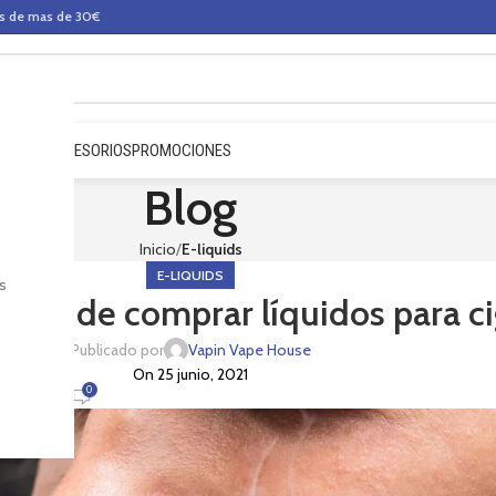
os de mas de 30€
QUIDOS
ACCESORIOS
PROMOCIONES
Blog
Inicio
E-liquids
E-LIQUIDS
s
tes de comprar líquidos para cig
Publicado por
Vapin Vape House
On 25 junio, 2021
0