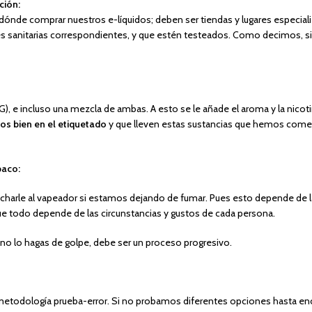
ción:
 dónde comprar nuestros e-líquidos; deben ser tiendas y lugares especia
s sanitarias correspondientes, y que estén testeados. Como decimos, s
(VG), e incluso una mezcla de ambas. A esto se le añade el aroma y la nicot
os bien en el etiquetado
y que lleven estas sustancias que hemos coment
baco:
harle al vapeador si estamos dejando de fumar. Pues esto depende de la f
ue todo depende de las circunstancias y gustos de cada persona.
e, no lo hagas de golpe, debe ser un proceso progresivo.
metodología prueba-error. Si no probamos diferentes opciones hasta encon