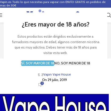
Vapin.es
Todo lo que necesitas para vapear con ENVÍO GRATIS en pedidos de
mas de 30€
0
0,00
€
¿Eres mayor de 18 años?
Blog
Estos productos están dirigidos exclusivamente a
fumadores mayores de edad, algunos contienen nicotina
Inicio
Noticias y novedades
que es muy adictiva. Debes tener más de 18 años para
visitar esta web.
NOTICIAS Y NOVEDADES
SÍ, SOY MAYOR DE 18
NO, SOY MENOR DE 18
¡Bienvenidos al blog de Vapin Vape House!
Vapin Vape House
On 29 julio, 2019
0