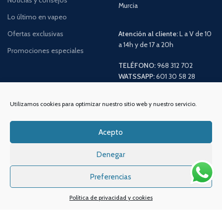
Murcia
Lo último en vapeo
Ofertas exclusivas
Atención al cliente:
L a V de 10
a 14h y de 17 a 20h
Promociones especiales
TELÉFONO:
968 312 702
WATSSAPP:
601 30 58 28
Email:
info
@vapeo.es
Utilizamos cookies para optimizar nuestro sitio web y nuestro servicio.
Acepto
Denegar
Preferencias
Política de privacidad y cookies
Sistemas de pagos
Sistema de envío