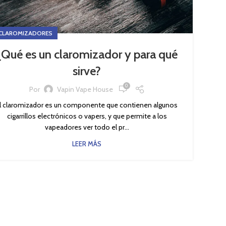
CLAROMIZADORES
¿Qué es un claromizador y para qué
sirve?
0
Por
Vapin Vape House
l claromizador es un componente que contienen algunos
cigarrillos electrónicos o vapers, y que permite a los
vapeadores ver todo el pr...
LEER MÁS