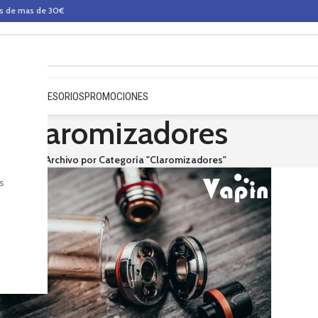
os de mas de 30€
QUIDOS
ACCESORIOS
PROMOCIONES
Claromizadores
Inicio
Archivo por Categoría "Claromizadores"
s
8
BR