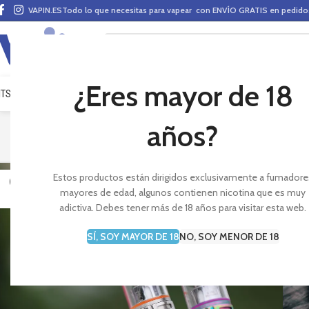
VAPIN.ES
Todo lo que necesitas para vapear con ENVÍO GRATIS en pedid
¿Eres mayor de 18
ITS VAPEO
PODS
MODS
CLAROMIZADORES
BASES Y AROMAS (ALQUIMIA)
E-LÍ
años?
Estos productos están dirigidos exclusivamente a fumadore
02
2
mayores de edad, algunos contienen nicotina que es muy
JUL
A
adictiva. Debes tener más de 18 años para visitar esta web.
SÍ, SOY MAYOR DE 18
NO, SOY MENOR DE 18