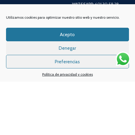
WATSSAPP:
601 30 58 28
Email:
info
@vapeo.es
Utilizamos cookies para optimizar nuestro sitio web y nuestro servicio.
Acepto
Denegar
Preferencias
Política de privacidad y cookies
Sistemas de pagos
Sistema de envío
Nuestras redes sociales: