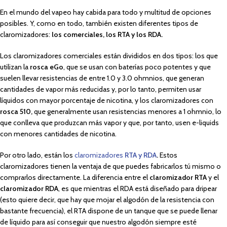
En el mundo del vapeo hay cabida para todo y multitud de opciones
posibles. Y, como en todo, también existen diferentes tipos de
claromizadores:
los comerciales, los RTA y los RDA.
Los claromizadores comerciales están divididos en dos tipos: los que
utilizan la
rosca eGo
, que se usan con baterías poco potentes y que
suelen llevar resistencias de entre 1.0 y 3.0 ohmnios, que generan
cantidades de vapor más reducidas y, por lo tanto, permiten usar
líquidos con mayor porcentaje de nicotina, y los claromizadores con
rosca 510,
que generalmente usan resistencias menores a 1 ohmnio, lo
que conlleva que produzcan más vapor y que, por tanto, usen e-liquids
con menores cantidades de nicotina.
Por otro lado, están los
claromizadores
RTA y RDA
.
Estos
claromizadores tienen la ventaja de que puedes fabricarlos tú mismo o
comprarlos directamente. La diferencia entre el
claromizador RTA
y el
claromizador RDA
, es que mientras el RDA está diseñado para dripear
(esto quiere decir, que hay que mojar el algodón de la resistencia con
bastante frecuencia), el RTA dispone de un tanque que se puede llenar
de líquido para así conseguir que nuestro algodón siempre esté