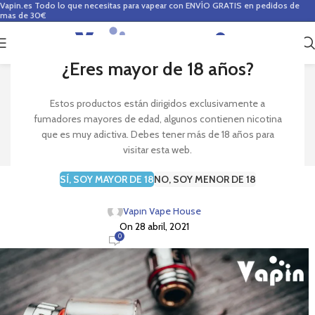
Vapin.es
Todo lo que necesitas para vapear con ENVÍO GRATIS en pedidos de
mas de 30€
0
0,00
€
¿Eres mayor de 18 años?
Blog
Estos productos están dirigidos exclusivamente a
fumadores mayores de edad, algunos contienen nicotina
Inicio
Claromizadores
que es muy adictiva. Debes tener más de 18 años para
visitar esta web.
CLAROMIZADORES
SÍ, SOY MAYOR DE 18
NO, SOY MENOR DE 18
¿Qué es un claromizador y para qué sirve?
Vapin Vape House
On 28 abril, 2021
0