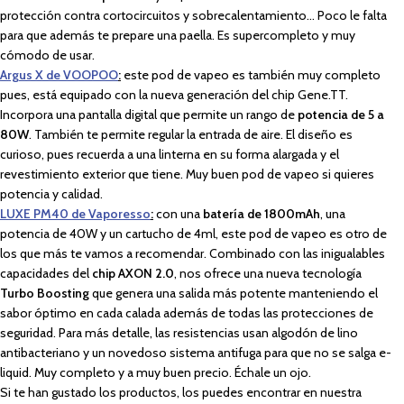
protección contra cortocircuitos y sobrecalentamiento… Poco le falta
para que además te prepare una paella. Es supercompleto y muy
cómodo de usar.
Argus X de VOOPOO
:
este pod de vapeo es también muy completo
pues, está equipado con la nueva generación del chip Gene.TT.
Incorpora una pantalla digital que permite un rango de
potencia de 5 a
80W
. También te permite regular la entrada de aire. El diseño es
curioso, pues recuerda a una linterna en su forma alargada y el
revestimiento exterior que tiene. Muy buen pod de vapeo si quieres
potencia y calidad.
LUXE PM40 de Vaporesso
:
con una
batería de 1800mAh
, una
potencia de 40W y un cartucho de 4ml, este pod de vapeo es otro de
los que más te vamos a recomendar. Combinado con las inigualables
capacidades del
chip AXON 2.0
, nos ofrece una nueva tecnología
Turbo Boosting
que genera una salida más potente manteniendo el
sabor óptimo en cada calada además de todas las protecciones de
seguridad. Para más detalle, las resistencias usan algodón de lino
antibacteriano y un novedoso sistema antifuga para que no se salga e-
liquid. Muy completo y a muy buen precio. Échale un ojo.
Si te han gustado los productos, los puedes encontrar en nuestra