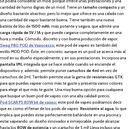
se podría considerar un mod, porque ofrece unas prestaciones y una
cantidad de humo dignas de un mod. Tiene un
tamaño compacto
y un
diseño bastante atractivo, pero lo mejor que ofrece es una calada con
una cantidad de vapor bastante buena. Tiene también una nueva
batería de litio de
1500 mAh
, más potente y segura, que admite una
carga rápida de 5V / 1A
y que puede cargarse completamente en una
hora y media. Cómodo, discreto y con buena producción de vapor.
Swag P80 POD de Vaporesso
:
este pod de vapeo es también del
estilo MOD POD. Éste, en concreto, aunque es un pod se acerca más al
mod en su diseño especialmente, y en sus prestaciones. Incorpora una
pantalla IML
integrada que se hace visible cuando se enciende el
dispositivo y, además, permite poner
cartuchos de 4ml
en vez de
cartuchos de 2ml. También permite usar la gama de
resistencias GTX
,
para que puedas vapear como más te guste y presenta varios colores
para elegir el que más te guste. Una muy buena opción para cualquiera
que busque un buen pod de vapeo con una alta calidad-precio.
Pod SCAR P5 80W kit de vapeo
:
este pod de vapeo podríamos decir
que es como el Ferrari de los pods de vapeo.
Resistente al agua
, lo que
implica que puedes estar perfectamente bañándote en una piscina y
estar vapeando, un diseño innovador e inmejorable, puede alcanzar
hasta los
80W de potencia
y un ¡cartucho de 5 ml! Lleva incluso una