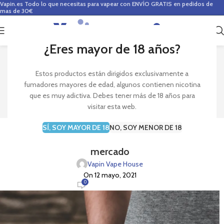
Vapin.es
Todo lo que necesitas para vapear con ENVÍO GRATIS en pedidos de
mas de 30€
0
0,00
€
¿Eres mayor de 18 años?
Blog
Estos productos están dirigidos exclusivamente a
fumadores mayores de edad, algunos contienen nicotina
Inicio
Pods
que es muy adictiva. Debes tener más de 18 años para
visitar esta web.
PODS
SÍ, SOY MAYOR DE 18
NO, SOY MENOR DE 18
Los 5 pods de vapeo más demandados en el
mercado
Vapin Vape House
On 12 mayo, 2021
0