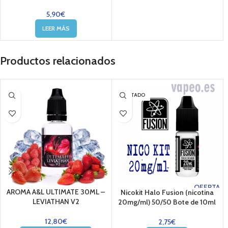
5,90
€
LEER MÁS
Productos relacionados
AGOTADO
OFERTA
AROMA A&L ULTIMATE 30ML –
Nicokit Halo Fusion (nicotina
LEVIATHAN V2
20mg/ml) 50/50 Bote de 10ml
12,80
€
2,75
€