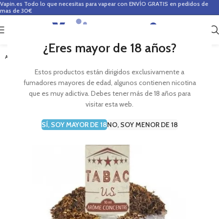
Vapin.es
Todo lo que necesitas para vapear con ENVÍO GRATIS en pedidos de
mas de 30€
0
0,00
€
¿Eres mayor de 18 años?
AGOTADO
Estos productos están dirigidos exclusivamente a
fumadores mayores de edad, algunos contienen nicotina
que es muy adictiva. Debes tener más de 18 años para
visitar esta web.
SÍ, SOY MAYOR DE 18
NO, SOY MENOR DE 18