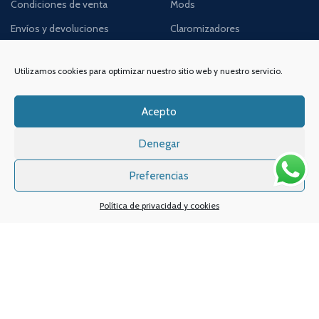
Condiciones de venta
Mods
Envíos y devoluciones
Claromizadores
Política de cookies
Bases y aromas
Utilizamos cookies para optimizar nuestro sitio web y nuestro servicio.
Política de privacidad
E-Líquidos
Aviso legal
Accesorios
Acepto
Denegar
Preferencias
Política de privacidad y cookies
DIRECCIÓN
ENLACES DE INTERÉS
Contacta con nosotros
VAPIN, Espacio de Vapeo
Dónde estamos
C/Alameda de San Antón,
Quiénes somos
38, Bajo 2,
30205, Cartagena,
Noticias y consejos