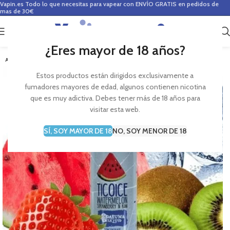
Vapin.es
Todo lo que necesitas para vapear con ENVÍO GRATIS en pedidos de
mas de 30€
0
0,00
€
¿Eres mayor de 18 años?
AGOTADO
Estos productos están dirigidos exclusivamente a
fumadores mayores de edad, algunos contienen nicotina
que es muy adictiva. Debes tener más de 18 años para
visitar esta web.
SÍ, SOY MAYOR DE 18
NO, SOY MENOR DE 18