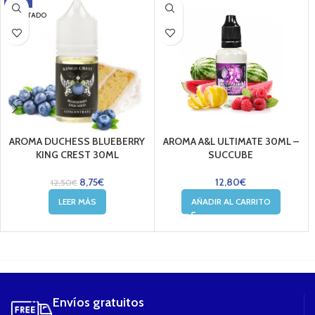
-30%
AGOTADO
AROMA DUCHESS BLUEBERRY
AROMA A&L ULTIMATE 30ML –
KING CREST 30ML
SUCCUBE
8,75
€
12,80
€
12,50
€
LEER MÁS
AÑADIR AL CARRITO
....
Envíos gratuitos