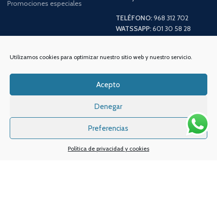
Promociones especiales
TELÉFONO:
968 312 702
WATSSAPP:
601 30 58 28
Email:
info
@vapeo.es
Utilizamos cookies para optimizar nuestro sitio web y nuestro servicio.
Acepto
Denegar
Preferencias
Política de privacidad y cookies
Sistemas de pagos
Sistema de envío
Nuestras redes sociales: