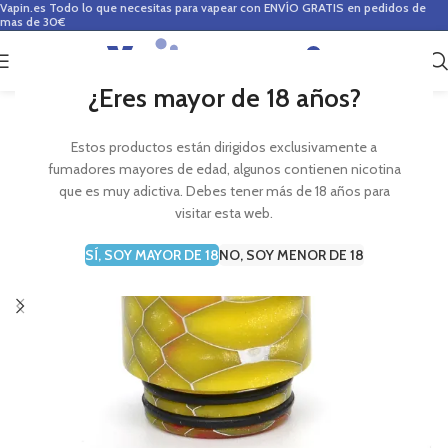
Vapin.es
Todo lo que necesitas para vapear con ENVÍO GRATIS en pedidos de
mas de 30€
0
0,00
€
¿Eres mayor de 18 años?
Estos productos están dirigidos exclusivamente a
fumadores mayores de edad, algunos contienen nicotina
que es muy adictiva. Debes tener más de 18 años para
visitar esta web.
SÍ, SOY MAYOR DE 18
NO, SOY MENOR DE 18