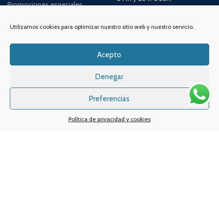
Promociones especiales
TELÉFONO:
968 312 702
Utilizamos cookies para optimizar nuestro sitio web y nuestro servicio.
WATSSAPP:
601 30 58 28
Email:
info
@vapeo.es
Acepto
Denegar
Preferencias
Política de privacidad y cookies
Sistemas de pagos
Sistema de envío
Nuestras redes sociales: