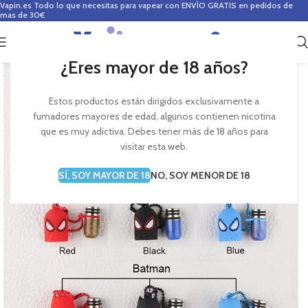
Vapin.es
Todo lo que necesitas para vapear con ENVÍO GRATIS en pedidos de
mas de 30€
0
0,00
€
¿Eres mayor de 18 años?
Estos productos están dirigidos exclusivamente a
fumadores mayores de edad, algunos contienen nicotina
que es muy adictiva. Debes tener más de 18 años para
visitar esta web.
SÍ, SOY MAYOR DE 18
NO, SOY MENOR DE 18