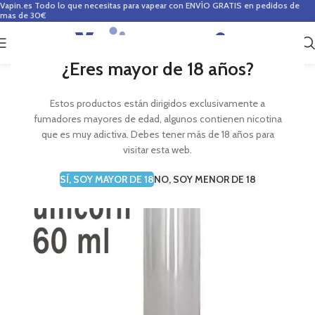
Vapin.es
Todo lo que necesitas para vapear con ENVÍO GRATIS en pedidos de
mas de 30€
0
0,00
€
¿Eres mayor de 18 años?
Estos productos están dirigidos exclusivamente a
fumadores mayores de edad, algunos contienen nicotina
que es muy adictiva. Debes tener más de 18 años para
visitar esta web.
SÍ, SOY MAYOR DE 18
NO, SOY MENOR DE 18