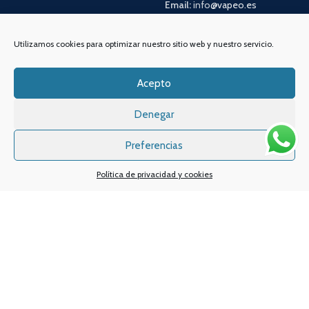
Email:
info
@vapeo.es
Utilizamos cookies para optimizar nuestro sitio web y nuestro servicio.
Acepto
Denegar
Preferencias
Sistemas de pagos
Sistema de envío
Política de privacidad y cookies
Nuestras redes sociales:
Desarrollado por
Digital Creatio
. ©2025 Vapin Cigarrillos electrónicos .