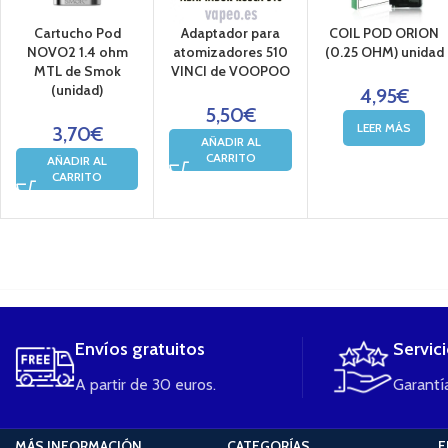
Cartucho Pod
Adaptador para
COIL POD ORION
NOVO2 1.4 ohm
atomizadores 510
(0.25 OHM) unidad
MTL de Smok
VINCI de VOOPOO
(unidad)
4,95
€
5,50
€
LEER MÁS
3,70
€
AÑADIR AL
CARRITO
AÑADIR AL
CARRITO
....
Envíos gratuitos
Servic
A partir de 30 euros.
Garantía
MÁS INFORMACIÓN
CATEGORÍAS
E