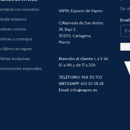
Se u
ontacta con nosotros
VAPIN, Espacio de Vapeo
ónde estamos
Email 
C/Alameda de San Antón,
uiénes somos
38, Bajo 2,
30205, Cartagena,
oticias y consejos
Murcia
o último en vapeo
fertas exclusivas
Atención al cliente:
L a V de
10 a 14h y de 17 a 20h
romociones especiales
TELÉFONO:
968 312 702
WATSSAPP:
601 30 58 28
Email:
info
@vapeo.es