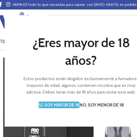
VAPIN.ES
Todo lo que necesitas para vapear con ENVÍO GRATIS en pedid
¿Eres mayor de 18
ITS VAPEO
PODS
MODS
CLAROMIZADORES
BASES Y AROMAS (ALQUIMIA)
E-LÍ
años?
Estos productos están dirigidos exclusivamente a fumadore
mayores de edad, algunos contienen nicotina que es muy
adictiva. Debes tener más de 18 años para visitar esta web.
SÍ, SOY MAYOR DE 18
NO, SOY MENOR DE 18