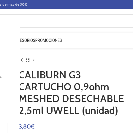
os de mas de 30€
QUIDOS
ACCESORIOS
PROMOCIONES
CALIBURN G3
s
CARTUCHO 0,9ohm
MESHED DESECHABLE
2,5ml UWELL (unidad)
3,80
€