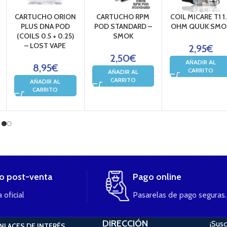
CARTUCHO ORION
CARTUCHO RPM
COIL MICARE T1 1
PLUS DNA POD
POD STANDARD –
OHM QUUK SMO
(COILS 0.5 + 0.25)
SMOK
– LOST VAPE
2,95
€
2,50
€
AÑADIR AL
8,95
€
CARRITO
AÑADIR AL
CARRITO
AÑADIR AL
CARRITO
io post-venta
Pago online
 oficial
Pasarelas de pago seguras.
DIRECCIÓN
¡Susc
NLACES DE INTERÉS