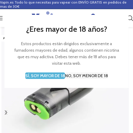
Vapin.es
Todo lo que necesitas para vapear con ENVÍO GRATIS en pedidos de
mas de 30€
0
0,00
€
¿Eres mayor de 18 años?
-17%
AGOTADO
Estos productos están dirigidos exclusivamente a
fumadores mayores de edad, algunos contienen nicotina
que es muy adictiva. Debes tener más de 18 años para
visitar esta web.
SÍ, SOY MAYOR DE 18
NO, SOY MENOR DE 18