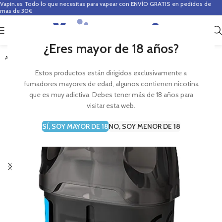
Vapin.es
Todo lo que necesitas para vapear con ENVÍO GRATIS en pedidos de
mas de 30€
0
0,00
€
¿Eres mayor de 18 años?
AGOTADO
Estos productos están dirigidos exclusivamente a
fumadores mayores de edad, algunos contienen nicotina
que es muy adictiva. Debes tener más de 18 años para
visitar esta web.
SÍ, SOY MAYOR DE 18
NO, SOY MENOR DE 18