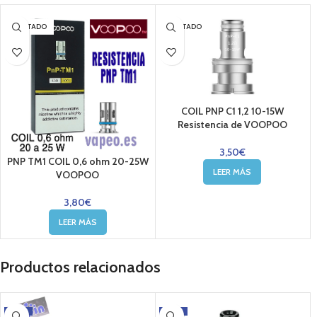
AGOTADO
AGOTADO
COIL PNP C1 1,2 10-15W
Resistencia de VOOPOO
3,50
€
PNP TM1 COIL 0,6 ohm 20-25W
LEER MÁS
VOOPOO
3,80
€
LEER MÁS
Productos relacionados
-12%
-12%