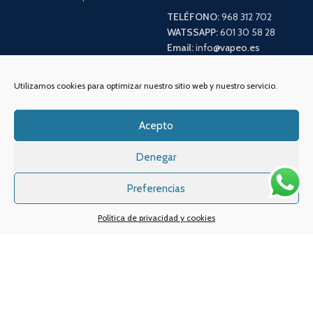
TELÉFONO:
968 312 702
WATSSAPP:
601 30 58 28
Email:
info
@vapeo.es
Utilizamos cookies para optimizar nuestro sitio web y nuestro servicio.
Acepto
Denegar
Preferencias
Sistemas de pagos
Sistema de envío
Política de privacidad y cookies
Nuestras redes sociales: