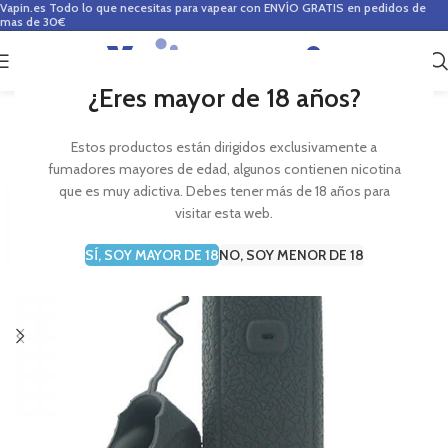
Vapin.es
Todo lo que necesitas para vapear con ENVÍO GRATIS en pedidos de
mas de 30€
0
0,00
€
¿Eres mayor de 18 años?
Estos productos están dirigidos exclusivamente a
fumadores mayores de edad, algunos contienen nicotina
que es muy adictiva. Debes tener más de 18 años para
visitar esta web.
SÍ, SOY MAYOR DE 18
NO, SOY MENOR DE 18