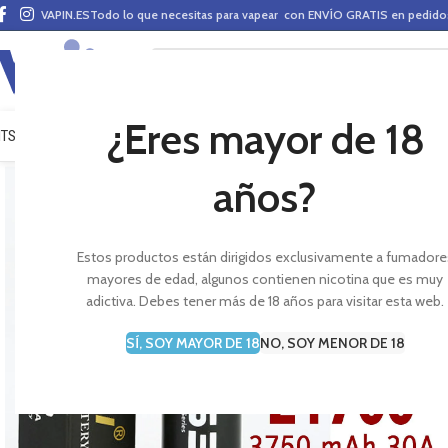
VAPIN.ES
Todo lo que necesitas para vapear con ENVÍO GRATIS en pedid
¿Eres mayor de 18
ITS VAPEO
PODS
MODS
CLAROMIZADORES
BASES Y AROMAS (ALQUIMIA)
E-LÍ
años?
Estos productos están dirigidos exclusivamente a fumadore
mayores de edad, algunos contienen nicotina que es muy
adictiva. Debes tener más de 18 años para visitar esta web.
SÍ, SOY MAYOR DE 18
NO, SOY MENOR DE 18