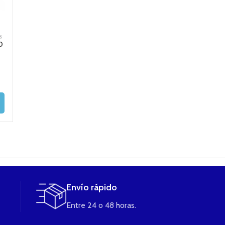
ADO
0
TEFLON DRIP TIP
DRIP TIP SILICONA
MULTI ESTUC
FUMYTECH
3u
UNIKASE DE
FUMITECH
2,80
€
1,00
€
11,50
€
5,5
AÑADIR AL
LEER MÁS
CARRITO
LEER MÁS
Envío rápido
Entre 24 o 48 horas.