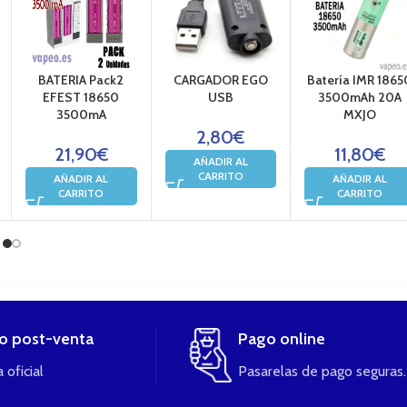
BATERIA Pack2
CARGADOR EGO
Batería IMR 1865
EFEST 18650
USB
3500mAh 20A
3500mA
MXJO
2,80
€
21,90
€
11,80
€
AÑADIR AL
CARRITO
AÑADIR AL
AÑADIR AL
CARRITO
CARRITO
io post-venta
Pago online
 oficial
Pasarelas de pago seguras.