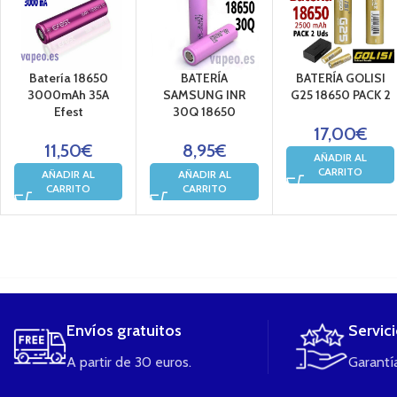
Batería 18650
BATERÍA
BATERÍA GOLISI
3000mAh 35A
SAMSUNG INR
G25 18650 PACK 2
Efest
30Q 18650
17,00
€
11,50
€
8,95
€
AÑADIR AL
CARRITO
AÑADIR AL
AÑADIR AL
CARRITO
CARRITO
....
Envíos gratuitos
Servic
A partir de 30 euros.
Garantía