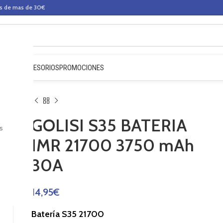
os de mas de 30€
QUIDOS
ACCESORIOS
PROMOCIONES
GOLISI S35 BATERIA
s
IMR 21700 3750 mAh
30A
14,95
€
Batería S35 21700