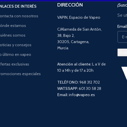
DIRECCIÓN
¡Susc
NLACES DE INTERÉS
Se u
ontacta con nosotros
VAPIN, Espacio de Vapeo
ónde estamos
Email 
C/Alameda de San Antón,
uiénes somos
38, Bajo 2,
30205, Cartagena,
oticias y consejos
Murcia
o último en vapeo
fertas exclusivas
Atención al cliente:
L a V de
10 a 14h y de 17 a 20h
romociones especiales
TELÉFONO:
968 312 702
WATSSAPP:
601 30 58 28
Email:
info
@vapeo.es