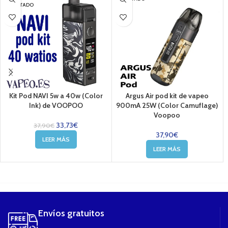
AGOTADO
Kit Pod NAVI 5w a 40w (Color
Argus Air pod kit de vapeo
Ink) de VOOPOO
900mA 25W (Color Camuflage)
Voopoo
33,73
€
37,90
€
37,90
€
LEER MÁS
LEER MÁS
....
Envíos gratuitos