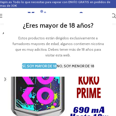
Vapin.es
Todo lo que necesitas para vapear con ENVÍO GRATIS en pedidos de
mas de 30€
0
0,00
€
¿Eres mayor de 18 años?
-11%
AGOTADO
Estos productos están dirigidos exclusivamente a
fumadores mayores de edad, algunos contienen nicotina
que es muy adictiva. Debes tener más de 18 años para
visitar esta web.
SÍ, SOY MAYOR DE 18
NO, SOY MENOR DE 18