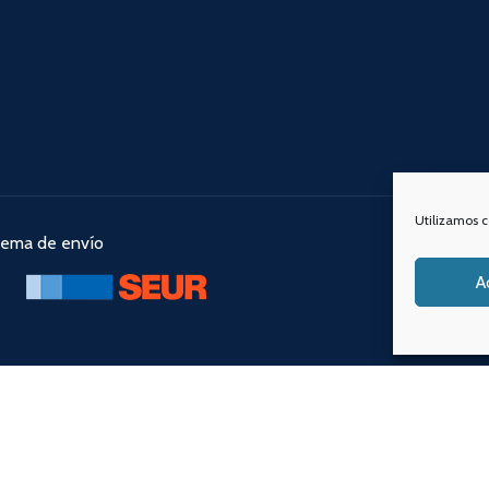
Utilizamos c
tema de envío
Nuestra
A
tio
. ©2025 Vapin Cigarrillos electrónicos . Todos los derechos reservado