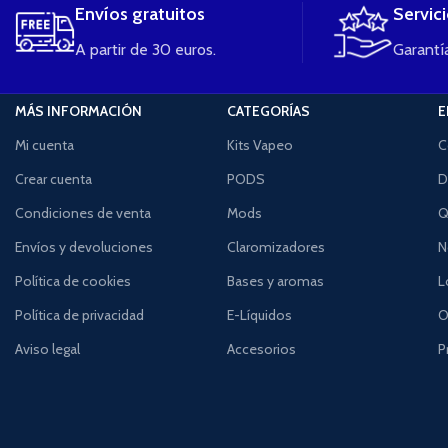
Envíos gratuitos
Servic
A partir de 30 euros.
Garantía
MÁS INFORMACIÓN
CATEGORÍAS
E
Mi cuenta
Kits Vapeo
C
Crear cuenta
PODS
D
Condiciones de venta
Mods
Q
Envíos y devoluciones
Claromizadores
N
Política de cookies
Bases y aromas
L
Política de privacidad
E-Líquidos
O
Aviso legal
Accesorios
P