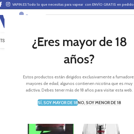
VAPIN.ES
Todo lo que necesitas para vapear con ENVÍO GRATIS en pedid
¿Eres mayor de 18
ITS VAPEO
PODS
MODS
CLAROMIZADORES
BASES Y AROMAS (ALQUIMIA)
E-LÍ
años?
Estos productos están dirigidos exclusivamente a fumadore
mayores de edad, algunos contienen nicotina que es muy
adictiva. Debes tener más de 18 años para visitar esta web.
SÍ, SOY MAYOR DE 18
NO, SOY MENOR DE 18