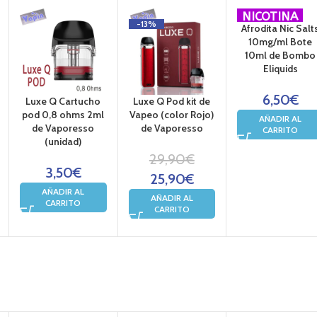
-13%
SALES de
NICOTINA
Luxe Q Cartucho
Luxe Q Pod kit de
Afrodita Nic Salt
pod 0,8 ohms 2ml
Vapeo (color Rojo)
10mg/ml Bote
de Vaporesso
de Vaporesso
10ml de Bombo
(unidad)
Eliquids
29,90
€
3,50
€
6,50
€
25,90
€
AÑADIR AL
AÑADIR AL
AÑADIR AL
CARRITO
CARRITO
CARRITO