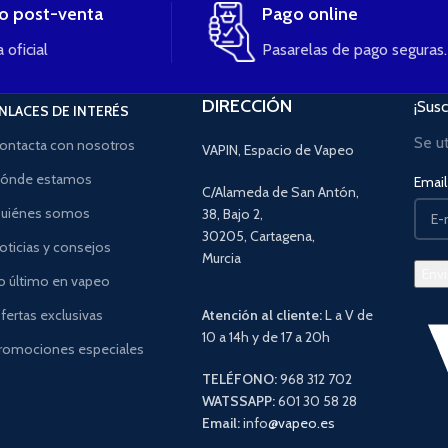
io post-venta
Pago online
 oficial
Pasarelas de pago seguras.
DIRECCIÓN
¡Susc
NLACES DE INTERÉS
Se u
ontacta con nosotros
VAPIN, Espacio de Vapeo
ónde estamos
Email 
C/Alameda de San Antón,
uiénes somos
38, Bajo 2,
30205, Cartagena,
oticias y consejos
Murcia
o último en vapeo
fertas exclusivas
Atención al cliente:
L a V de
10 a 14h y de 17 a 20h
romociones especiales
TELÉFONO:
968 312 702
WATSSAPP:
601 30 58 28
Email:
info
@vapeo.es