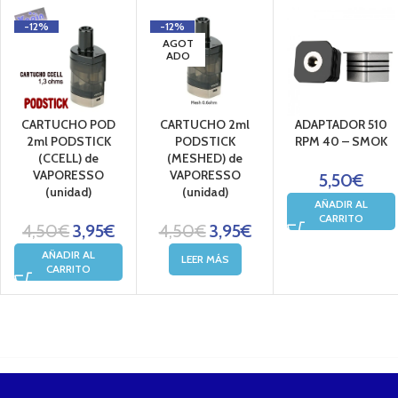
-12%
-12%
AGOT
ADO
CARTUCHO POD
CARTUCHO 2ml
ADAPTADOR 510
2ml PODSTICK
PODSTICK
RPM 40 – SMOK
(CCELL) de
(MESHED) de
VAPORESSO
VAPORESSO
5,50
€
(unidad)
(unidad)
AÑADIR AL
CARRITO
4,50
€
3,95
€
4,50
€
3,95
€
AÑADIR AL
LEER MÁS
CARRITO
....