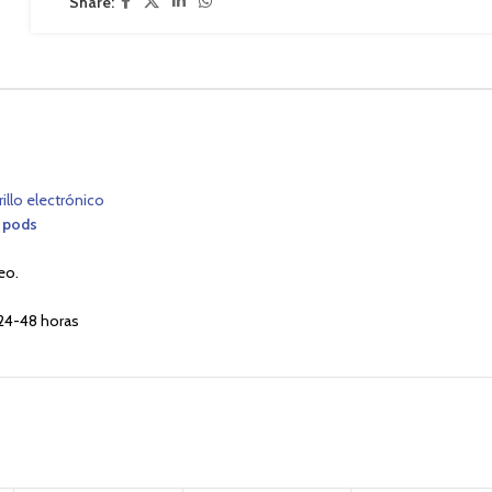
Share:
rillo electrónico
 pods
eo.
24-48 horas