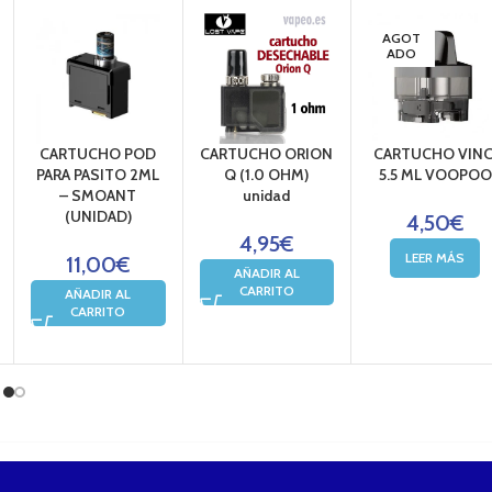
AGOT
ADO
CARTUCHO POD
CARTUCHO ORION
CARTUCHO VINC
PARA PASITO 2ML
Q (1.0 OHM)
5.5 ML VOOPOO
– SMOANT
unidad
(UNIDAD)
4,50
€
4,95
€
LEER MÁS
11,00
€
AÑADIR AL
CARRITO
AÑADIR AL
CARRITO