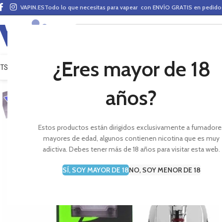
VAPIN.ES
Todo lo que necesitas para vapear con ENVÍO GRATIS en pedid
¿Eres mayor de 18
ITS VAPEO
PODS
MODS
CLAROMIZADORES
BASES Y AROMAS (ALQUIMIA)
E-LÍ
años?
Estos productos están dirigidos exclusivamente a fumadore
mayores de edad, algunos contienen nicotina que es muy
adictiva. Debes tener más de 18 años para visitar esta web.
SÍ, SOY MAYOR DE 18
NO, SOY MENOR DE 18