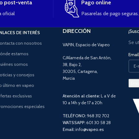
io post-venta
Pago online
 oficial
Pasarelas de pago seguras.
DIRECCIÓN
¡Susc
NLACES DE INTERÉS
Se u
ontacta con nosotros
VAPIN, Espacio de Vapeo
ónde estamos
Email 
C/Alameda de San Antón,
uiénes somos
38, Bajo 2,
30205, Cartagena,
oticias y consejos
Murcia
o último en vapeo
fertas exclusivas
Atención al cliente:
L a V de
10 a 14h y de 17 a 20h
romociones especiales
TELÉFONO:
968 312 702
WATSSAPP:
601 30 58 28
Email:
info
@vapeo.es