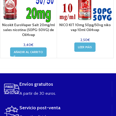
Nicokit EuroVaper Salt 20mg/ml
NICO KIT 10mg 50pg/50vg niko
sales nicotina (50PG-50VG) de
vap 10ml Oil4vap
Oil4vap
2,50
€
3,40
€
LEER MÁS
AÑADIR AL CARRITO
....
Envíos gratuitos
A partir de 30 euros.
Servicio post-venta