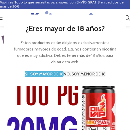
Vapin.es
Todo lo que necesitas para vapear con ENVÍO GRATIS en pedidos de
mas de 30€
0
0,00
€
¿Eres mayor de 18 años?
Estos productos están dirigidos exclusivamente a
fumadores mayores de edad, algunos contienen nicotina
que es muy adictiva. Debes tener más de 18 años para
visitar esta web.
SÍ, SOY MAYOR DE 18
NO, SOY MENOR DE 18