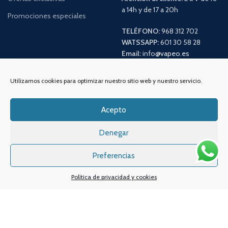
a 14h y de 17 a 20h
Promociones especiales
TELÉFONO:
968 312 702
WATSSAPP:
601 30 58 28
Email:
info
@vapeo.es
Utilizamos cookies para optimizar nuestro sitio web y nuestro servicio.
Acepto
Denegar
Preferencias
Sistemas de pagos
Sistema de envío
Política de privacidad y cookies