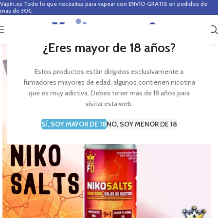
Vapin.es
Todo lo que necesitas para vapear con ENVÍO GRATIS en pedidos de
mas de 30€
0
0,00
€
¿Eres mayor de 18 años?
Estos productos están dirigidos exclusivamente a
fumadores mayores de edad, algunos contienen nicotina
que es muy adictiva. Debes tener más de 18 años para
visitar esta web.
SÍ, SOY MAYOR DE 18
NO, SOY MENOR DE 18