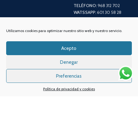
TELÉFONO:
968 312 702
WATSSAPP:
601 30 58 28
Email:
info
@vapeo.es
Utilizamos cookies para optimizar nuestro sitio web y nuestro servicio.
Acepto
Denegar
Preferencias
Política de privacidad y cookies
Sistemas de pagos
Sistema de envío
Nuestras redes sociales: