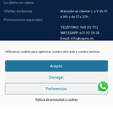
Lo último en vapeo
Ofertas exclusivas
Atención al cliente:
L a V de 10
a 14h y de 17 a 20h
Promociones especiales
TELÉFONO:
968 312 702
WATSSAPP:
601 30 58 28
Email:
info
@vapeo.es
Utilizamos cookies para optimizar nuestro sitio web y nuestro servicio.
Acepto
Denegar
Preferencias
Sistemas de pagos
Sistema de envío
Política de privacidad y cookies