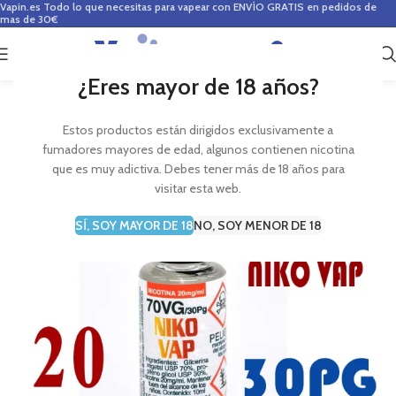
Vapin.es
Todo lo que necesitas para vapear con ENVÍO GRATIS en pedidos de
mas de 30€
0
0,00
€
¿Eres mayor de 18 años?
Estos productos están dirigidos exclusivamente a
fumadores mayores de edad, algunos contienen nicotina
que es muy adictiva. Debes tener más de 18 años para
visitar esta web.
SÍ, SOY MAYOR DE 18
NO, SOY MENOR DE 18