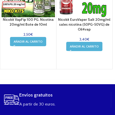
Nicokit VapFip 100 PG. Nicotina
Nicokit EuroVaper Salt 20mg/ml
20mg/ml Bote de 10ml
sales nicotina (50PG-50VG) de
Oil4vap
2,50
€
3,40
€
AÑADIR AL CARRITO
AÑADIR AL CARRITO
....
Envíos gratuitos
A partir de 30 euros.