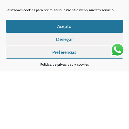
TELÉFONO:
968 312 702
Utilizamos cookies para optimizar nuestro sitio web y nuestro servicio.
WATSSAPP:
601 30 58 28
Email:
info
@vapeo.es
Acepto
Denegar
Preferencias
Política de privacidad y cookies
Sistemas de pagos
Sistema de envío
Nuestras redes sociales: