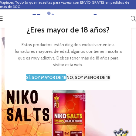
Vapin.es
Todo lo que necesitas para vapear con ENVÍO GRATIS en pedidos de
mas de 30€
0
0,00
€
¿Eres mayor de 18 años?
Estos productos están dirigidos exclusivamente a
fumadores mayores de edad, algunos contienen nicotina
que es muy adictiva. Debes tener más de 18 años para
visitar esta web.
SÍ, SOY MAYOR DE 18
NO, SOY MENOR DE 18