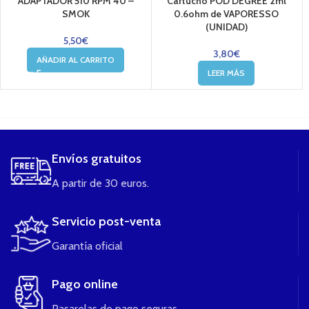
ADAPTADOR 510 RPM 40 –
Cartucho POD DEGREE 2ml
SMOK
0.6ohm de VAPORESSO
(UNIDAD)
5,50
€
3,80
€
AÑADIR AL CARRITO
LEER MÁS
....
Envíos gratuitos
A partir de 30 euros.
Servicio post-venta
Garantía oficial
Pago online
Pasarelas de pago seguras.