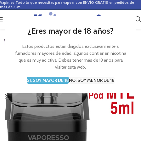
Vapin.es
Todo lo que necesitas para vapear con ENVÍO GRATIS en pedidos de
mas de 30€
0
0,00
€
¿Eres mayor de 18 años?
Estos productos están dirigidos exclusivamente a
fumadores mayores de edad, algunos contienen nicotina
que es muy adictiva. Debes tener más de 18 años para
visitar esta web.
SÍ, SOY MAYOR DE 18
NO, SOY MENOR DE 18