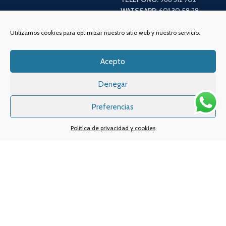
WATSSAPP:
601 30 58 28
Email:
info
@vapeo.es
Utilizamos cookies para optimizar nuestro sitio web y nuestro servicio.
Acepto
Denegar
Preferencias
Política de privacidad y cookies
Sistemas de pagos
Sistema de envío
Nuestras redes sociales: