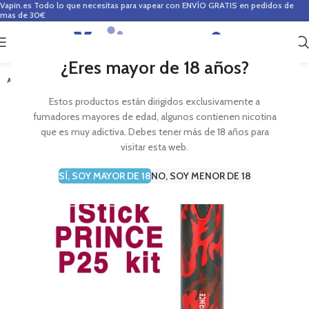
Vapin.es
Todo lo que necesitas para vapear con ENVÍO GRATIS en pedidos de
mas de 30€
0
0,00
€
¿Eres mayor de 18 años?
AGOTADO
Estos productos están dirigidos exclusivamente a
fumadores mayores de edad, algunos contienen nicotina
que es muy adictiva. Debes tener más de 18 años para
visitar esta web.
SÍ, SOY MAYOR DE 18
NO, SOY MENOR DE 18