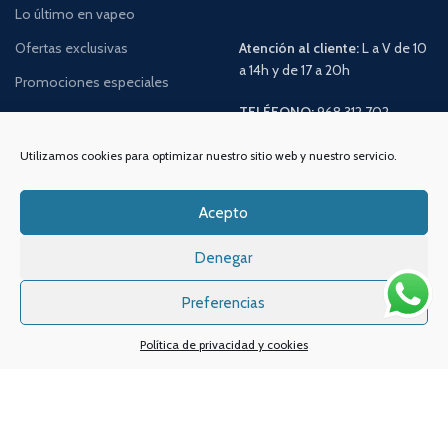
Lo último en vapeo
Ofertas exclusivas
Atención al cliente:
L a V de 10
a 14h y de 17 a 20h
Promociones especiales
TELÉFONO:
968 312 702
WATSSAPP:
601 30 58 28
Email:
info
@vapeo.es
Utilizamos cookies para optimizar nuestro sitio web y nuestro servicio.
Acepto
Denegar
Preferencias
Política de privacidad y cookies
Sistemas de pagos
Sistema de envío