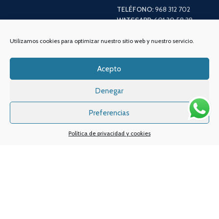
TELÉFONO:
968 312 702
WATSSAPP:
601 30 58 28
Email:
info
@vapeo.es
Utilizamos cookies para optimizar nuestro sitio web y nuestro servicio.
Acepto
Denegar
Preferencias
Política de privacidad y cookies
Sistemas de pagos
Sistema de envío
Nuestras redes sociales: