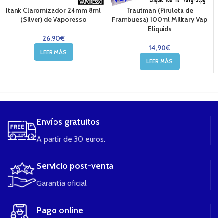
Itank Claromizador 24mm 8ml
Trautman (Piruleta de
(Silver) de Vaporesso
Frambuesa) 100ml Military Vap
Eliquids
26,90
€
14,90
€
LEER MÁS
LEER MÁS
....
Envíos gratuitos
A partir de 30 euros.
Servicio post-venta
Garantía oficial
Pago online