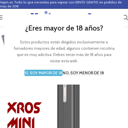
Vapin.es
Todo lo que necesitas para vapear con ENVÍO GRATIS en pedidos de
mas de 30€
0
0,00
€
¿Eres mayor de 18 años?
Estos productos están dirigidos exclusivamente a
fumadores mayores de edad, algunos contienen nicotina
que es muy adictiva. Debes tener más de 18 años para
visitar esta web.
SÍ, SOY MAYOR DE 18
NO, SOY MENOR DE 18