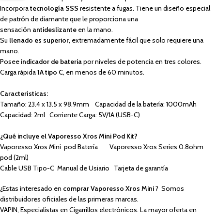
Incorpora
tecnología SSS
resistente a fugas. Tiene un diseño especial
de patrón de diamante que le proporciona una
sensación
antideslizante
en la mano.
Su
llenado es superior
, extremadamente fácil que solo requiere una
mano.
Posee
indicador de bateria
por niveles de potencia en tres colores.
Carga rápida
1A tipo C
, en menos de 60 minutos.
Características:
Tamaño: 23.4 x 13.5 x 98.9mm Capacidad de la batería: 1000mAh
Capacidad: 2ml Corriente Carga: 5V/1A (USB-C)
¿Qué incluye el Vaporesso Xros Mini Pod Kit?
Vaporesso Xros Mini pod Batería Vaporesso Xros Series 0.8ohm
pod (2ml)
Cable USB Tipo-C Manual de Usiario Tarjeta de garantía
¿Estas interesado en
comprar Vaporesso Xros Mini
? Somos
distribuidores oficiales de las primeras marcas.
VAPIN, Especialistas en Cigarrillos electrónicos. La mayor oferta en