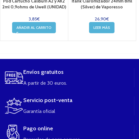
Pod Cartucho Caliburn A2 y AK2
Itank Claromizador 24mm 8ml
2ml 0,9ohms de Uwell (UNIDAD)
(Silver) de Vaporesso
3,85
€
26,90
€
AÑADIR AL CARRITO
LEER MÁS
....
Envíos gratuitos
A partir de 30 euros.
Servicio post-venta
Garantía oficial
Pago online