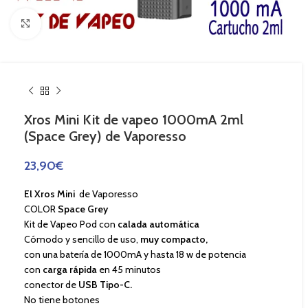
Haga Click para agrandar
Xros Mini Kit de vapeo 1000mA 2ml
(Space Grey) de Vaporesso
23,90
€
El Xros Mini
de Vaporesso
COLOR
Space Grey
Kit de Vapeo Pod con
calada automática
Cómodo y sencillo de uso,
muy compacto,
con una batería de 1000mA y hasta 18 w de potencia
con
carga rápida
en 45 minutos
conector de
USB Tipo-C.
No tiene botones