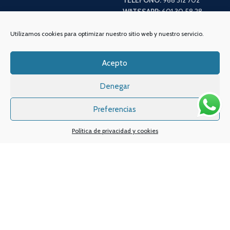
TELÉFONO:
968 312 702
WATSSAPP:
601 30 58 28
Email:
info
@vapeo.es
Utilizamos cookies para optimizar nuestro sitio web y nuestro servicio.
Acepto
Denegar
Preferencias
Política de privacidad y cookies
Sistemas de pagos
Sistema de envío
Nuestras redes sociales: