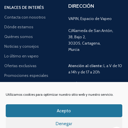
DIRECCIÓN
ENLACES DE INTERÉS
Contacta con nosotros
VAPIN, Espacio de Vapeo
Dónde estamos
C/Alameda de San Antón,
Quiénes somos
38, Bajo 2,
30205, Cartagena,
Noticias y consejos
Murcia
Lo último en vapeo
Ofertas exclusivas
Atención al cliente:
L a V de 10
a 14h y de 17 a 20h
Promociones especiales
TELÉFONO:
968 312 702
WATSSAPP:
601 30 58 28
Utilizamos cookies para optimizar nuestro sitio web y nuestro servicio.
Email:
info
@vapeo.es
Acepto
Denegar