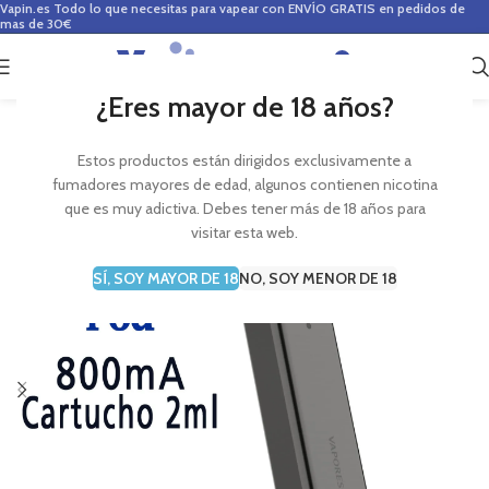
Vapin.es
Todo lo que necesitas para vapear con ENVÍO GRATIS en pedidos de
mas de 30€
0
0,00
€
¿Eres mayor de 18 años?
Estos productos están dirigidos exclusivamente a
fumadores mayores de edad, algunos contienen nicotina
que es muy adictiva. Debes tener más de 18 años para
visitar esta web.
SÍ, SOY MAYOR DE 18
NO, SOY MENOR DE 18