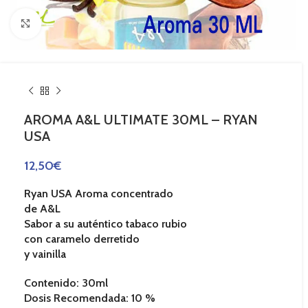
Haga Click para agrandar
AROMA A&L ULTIMATE 30ML – RYAN
USA
12,50
€
Ryan USA Aroma concentrado
de A&L
Sabor a su auténtico
tabaco rubio
con
caramelo derretido
y vainilla
Contenido:
30ml
Dosis Recomendada:
10 %