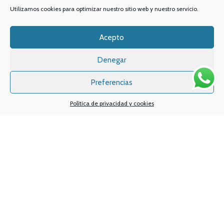
Utilizamos cookies para optimizar nuestro sitio web y nuestro servicio.
Acepto
Denegar
Preferencias
Política de privacidad y cookies
Sistemas de pagos
Sistema de envío
Nuestras redes sociales:
Desarrollado por
Digital Creatio
. ©2025 Vapin Cigarrillos electrónicos .