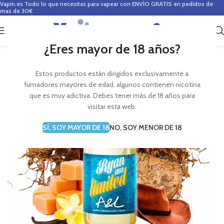
Vapin.es
Todo lo que necesitas para vapear con ENVÍO GRATIS en pedidos de
mas de 30€
0
0,00
€
¿Eres mayor de 18 años?
Estos productos están dirigidos exclusivamente a
fumadores mayores de edad, algunos contienen nicotina
que es muy adictiva. Debes tener más de 18 años para
visitar esta web.
SÍ, SOY MAYOR DE 18
NO, SOY MENOR DE 18