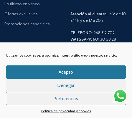
Lo último en vapeo
Ofertas exclusivas
Atención al cliente:
L a V de 10
a 14h y de 17 a 20h
Promociones especiales
TELÉFONO:
968 312 702
WATSSAPP:
601 30 58 28
Email:
info
@vapeo.es
Utilizamos cookies para optimizar nuestro sitio web y nuestro servicio.
Acepto
Denegar
Preferencias
Sistemas de pagos
Sistema de envío
Política de privacidad y cookies