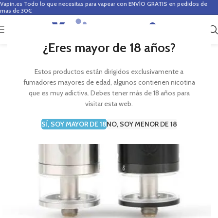
Vapin.es
Todo lo que necesitas para vapear con ENVÍO GRATIS en pedidos de
mas de 30€
0
0,00
€
¿Eres mayor de 18 años?
Estos productos están dirigidos exclusivamente a
fumadores mayores de edad, algunos contienen nicotina
que es muy adictiva. Debes tener más de 18 años para
visitar esta web.
SÍ, SOY MAYOR DE 18
NO, SOY MENOR DE 18