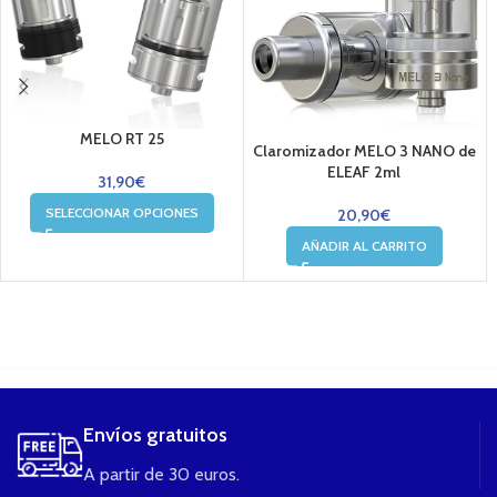
MELO RT 25
Claromizador MELO 3 NANO de
ELEAF 2ml
31,90
€
SELECCIONAR OPCIONES
20,90
€
AÑADIR AL CARRITO
....
Envíos gratuitos
A partir de 30 euros.