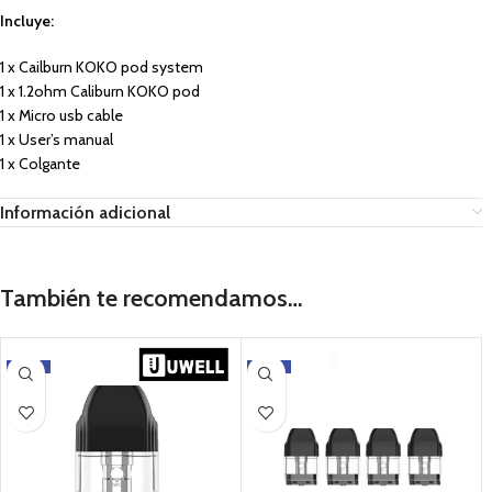
Incluye:
1 x Cailburn KOKO pod system
1 x 1.2ohm Caliburn KOKO pod
1 x Micro usb cable
1 x User’s manual
1 x Colgante
Información adicional
También te recomendamos…
-12%
-6%