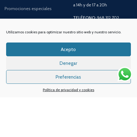
a 14h y de 17 a 20h
Promociones especiales
TELÉFONO:
968 312 702
WATSSAPP:
601 30 58 28
Email:
info
@vapeo.es
Utilizamos cookies para optimizar nuestro sitio web y nuestro servicio.
Acepto
Denegar
Preferencias
Política de privacidad y cookies
Sistemas de pagos
Sistema de envío