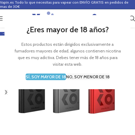
Vapin.es
Todo lo que necesitas para vapear con ENVÍO GRATIS en pedidos de
mas de 30€
0
0,00
€
¿Eres mayor de 18 años?
-17%
Estos productos están dirigidos exclusivamente a
fumadores mayores de edad, algunos contienen nicotina
que es muy adictiva. Debes tener más de 18 años para
visitar esta web.
SÍ, SOY MAYOR DE 18
NO, SOY MENOR DE 18