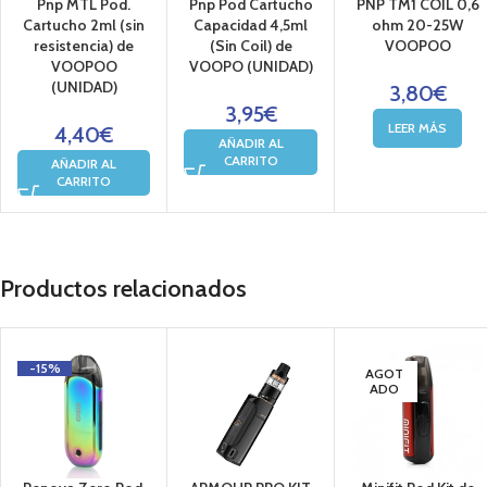
Pnp MTL Pod.
Pnp Pod Cartucho
PNP TM1 COIL 0,6
Cartucho 2ml (sin
Capacidad 4,5ml
ohm 20-25W
resistencia) de
(Sin Coil) de
VOOPOO
VOOPOO
VOOPO (UNIDAD)
(UNIDAD)
3,80
€
3,95
€
LEER MÁS
4,40
€
AÑADIR AL
CARRITO
AÑADIR AL
CARRITO
Productos relacionados
-15%
AGOT
ADO