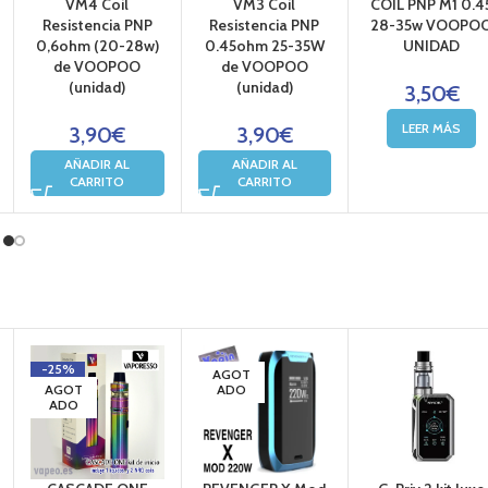
VM4 Coil
VM3 Coil
COIL PNP M1 0.4
Resistencia PNP
Resistencia PNP
28-35w VOOPO
0,6ohm (20-28w)
0.45ohm 25-35W
UNIDAD
de VOOPOO
de VOOPOO
(unidad)
(unidad)
3,50
€
LEER MÁS
3,90
€
3,90
€
AÑADIR AL
AÑADIR AL
CARRITO
CARRITO
-25%
AGOT
AGOT
ADO
ADO