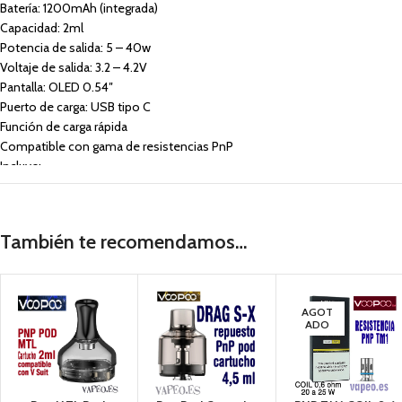
Batería: 1200mAh (integrada)
Capacidad: 2ml
Potencia de salida: 5 – 40w
Voltaje de salida: 3.2 – 4.2V
Pantalla: OLED 0.54″
Puerto de carga: USB tipo C
Función de carga rápida
Compatible con gama de resistencias PnP
Incluye:
1 X V Suite Voopoo
También te recomendamos…
1 X Cartucho de recambio de 2 ml
1 X Resistencia PnP-TM2 de 0.8 ohm
AGOT
1 X Resistencia PnP-TR1 de 1.2 ohm
ADO
1 X Cable USB tipo C
1 X Manual de usuario