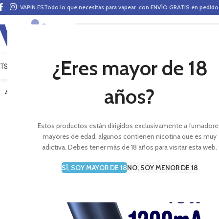
VAPIN.ES
Todo lo que necesitas para vapear con ENVÍO GRATIS en pedid
¿Eres mayor de 18
ITS VAPEO
PODS
MODS
CLAROMIZADORES
BASES Y AROMAS (ALQUIMIA)
E-LÍ
años?
AGOTADO
Estos productos están dirigidos exclusivamente a fumadore
mayores de edad, algunos contienen nicotina que es muy
adictiva. Debes tener más de 18 años para visitar esta web.
SÍ, SOY MAYOR DE 18
NO, SOY MENOR DE 18