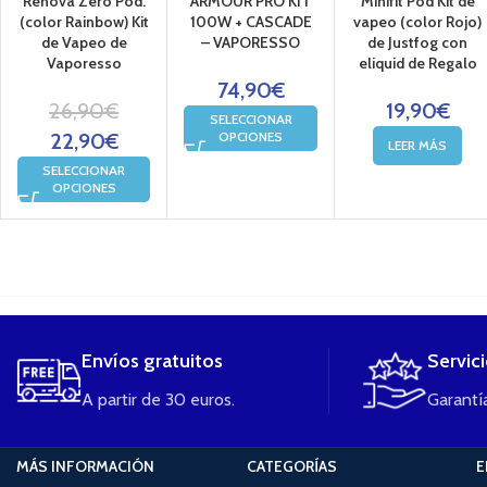
Renova Zero Pod.
ARMOUR PRO KIT
Minifit Pod Kit de
(color Rainbow) Kit
100W + CASCADE
vapeo (color Rojo)
de Vapeo de
– VAPORESSO
de Justfog con
Vaporesso
eliquid de Regalo
74,90
€
26,90
€
19,90
€
SELECCIONAR
22,90
€
OPCIONES
LEER MÁS
SELECCIONAR
OPCIONES
....
Envíos gratuitos
Servic
A partir de 30 euros.
Garantía
MÁS INFORMACIÓN
CATEGORÍAS
E