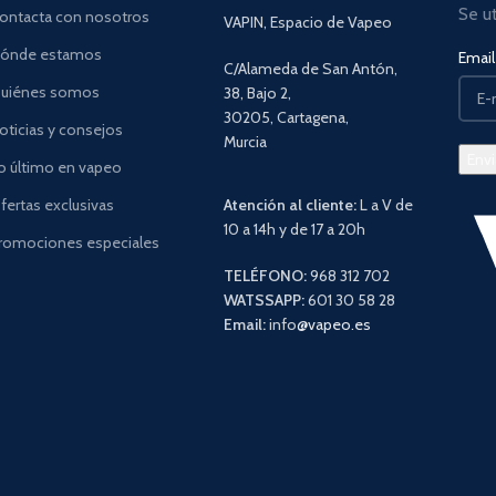
Se u
ontacta con nosotros
VAPIN, Espacio de Vapeo
ónde estamos
Email 
C/Alameda de San Antón,
uiénes somos
38, Bajo 2,
30205, Cartagena,
oticias y consejos
Murcia
o último en vapeo
fertas exclusivas
Atención al cliente:
L a V de
10 a 14h y de 17 a 20h
romociones especiales
TELÉFONO:
968 312 702
WATSSAPP:
601 30 58 28
Email:
info
@vapeo.es