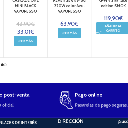
CASCADE ONE
REVENGER X Mod
G-Priv 2 kit luxe
MINI BLACK
220W color Azul
edition SMOK
VAPORESSO
VAPORESSO
119,90
€
43,90
€
63,90
€
AÑADIR AL
33,01
€
CARRITO
LEER MÁS
LEER MÁS
io post-venta
Pago online
 oficial
Pasarelas de pago seguras.
DIRECCIÓN
¡Susc
NLACES DE INTERÉS