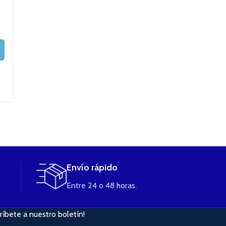
FOG ONE Kit de
Invoke Mod + E
justfog p14 kit
Vapeo (plata)
T ELEAF compl
1500ma Just Fog
kit
25,90
€
29,90
€
74,90
€
SELECCIONAR
OPCIONES
19,90
€
AÑADIR AL
CARRITO
LEER MÁS
Envío rápido
Entre 24 o 48 horas.
ríbete a nuestro boletín!