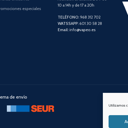
10 a 14h y de 17 a 20h
romociones especiales
TELÉFONO:
968 312 702
WATSSAPP:
601 30 58 28
Email:
info
@vapeo.es
tema de envío
Nuestra
Utilizamos c
A