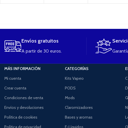
....
Envíos gratuitos
Servic
A partir de 30 euros.
Garantía
MÁS INFORMACIÓN
CATEGORÍAS
E
Mi cuenta
Kits Vapeo
C
Crear cuenta
PODS
D
Condiciones de venta
Mods
Q
Envíos y devoluciones
Claromizadores
N
Política de cookies
Bases y aromas
L
Política de privacidad
E-Líquidos
O