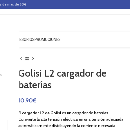
os de mas de 30€
QUIDOS
ACCESORIOS
PROMOCIONES
Golisi L2 cargador de
s
baterías
10,90
€
El
cargador L2 de Golisi
es un cargador de baterías
Convierte la alta tensión eléctrica en una tensión adecuada
automáticamente distribuyendo la corriente necesaria