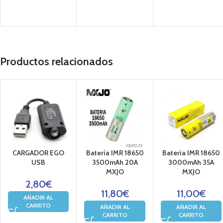
Productos relacionados
CARGADOR EGO
Batería IMR 18650
Batería IMR 18650
USB
3500mAh 20A
3000mAh 35A
MXJO
MXJO
2,80
€
11,80
€
11,00
€
AÑADIR AL
CARRITO
AÑADIR AL
AÑADIR AL
CARRITO
CARRITO