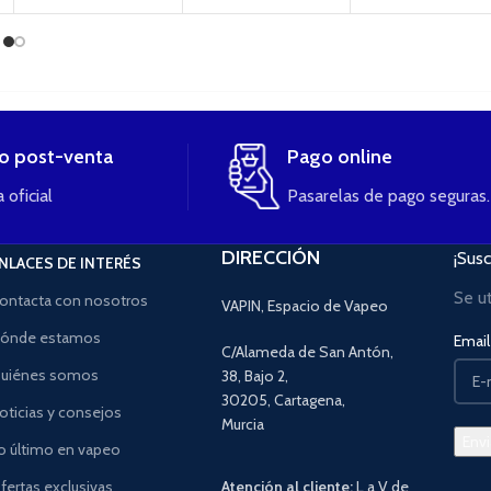
io post-venta
Pago online
 oficial
Pasarelas de pago seguras.
DIRECCIÓN
¡Susc
NLACES DE INTERÉS
Se u
ontacta con nosotros
VAPIN, Espacio de Vapeo
ónde estamos
Email 
C/Alameda de San Antón,
uiénes somos
38, Bajo 2,
30205, Cartagena,
oticias y consejos
Murcia
o último en vapeo
fertas exclusivas
Atención al cliente:
L a V de