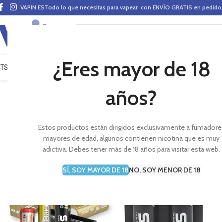
VAPIN.ES
Todo lo que necesitas para vapear con ENVÍO GRATIS en pedid
¿Eres mayor de 18
ITS VAPEO
PODS
MODS
CLAROMIZADORES
BASES Y AROMAS (ALQUIMIA)
E-LÍ
años?
Estos productos están dirigidos exclusivamente a fumadore
mayores de edad, algunos contienen nicotina que es muy
adictiva. Debes tener más de 18 años para visitar esta web.
SÍ, SOY MAYOR DE 18
NO, SOY MENOR DE 18