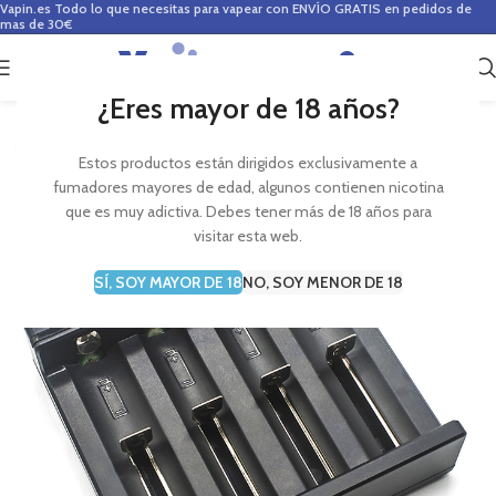
Vapin.es
Todo lo que necesitas para vapear con ENVÍO GRATIS en pedidos de
mas de 30€
0
0,00
€
¿Eres mayor de 18 años?
Estos productos están dirigidos exclusivamente a
fumadores mayores de edad, algunos contienen nicotina
que es muy adictiva. Debes tener más de 18 años para
visitar esta web.
SÍ, SOY MAYOR DE 18
NO, SOY MENOR DE 18