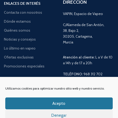
DIRECCIÓN
ENLACES DE INTERÉS
Contacta con nosotros
VAPIN, Espacio de Vapeo
Dónde estamos
C/Alameda de San Antón,
Quiénes somos
38, Bajo 2,
30205, Cartagena,
Noticias y consejos
Murcia
Lo último en vapeo
Ofertas exclusivas
Atención al cliente:
L a V de 10
a 14h y de 17 a 20h
Promociones especiales
TELÉFONO:
968 312 702
WATSSAPP:
601 30 58 28
Email:
info
@vapeo.es
Utilizamos cookies para optimizar nuestro sitio web y nuestro servicio.
Acepto
Denegar