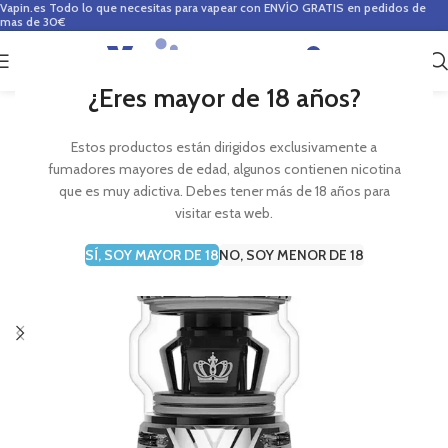
Vapin.es
Todo lo que necesitas para vapear con ENVÍO GRATIS en pedidos de
mas de 30€
0
0,00
€
¿Eres mayor de 18 años?
Estos productos están dirigidos exclusivamente a
fumadores mayores de edad, algunos contienen nicotina
que es muy adictiva. Debes tener más de 18 años para
visitar esta web.
SÍ, SOY MAYOR DE 18
NO, SOY MENOR DE 18