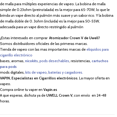
de malla para múltiples experiencias de vapeo. La bobina de malla
simple de 0.23ohm (preinstalada) es la mejor para 65-70W, lo que le
brinda un vape directo al pulmón más suave y un sabor rico. Y la bobina
de malla doble de 0. 3ohm (incluida) es la mejor para 50-55W,
adecuada para un vape directo restringido al pulmón
¿Estas interesado en comprar
Atomizador Crown V de Uwell
?
Somos distribuidores oficiales de las primeras marcas.
Tienda de vapeo con las mas importantes marcas de
eliquidos para
cigarrillo electrónico
bases, aromas,
nicokits
,
pods desechables
, resistencias,
cartuchos
para pods
mods digitales,
kits de vapeo
,
baterías y cargadores.
VAPIN, Especialistas en Cigarrillos electrónicos
. La mayor oferta en
vapeo.
Compra online tu vaper en
Vapin.es
A que esperas, disfruta ya de
UWELL Crown V
,
con envío en 24-48
horas.