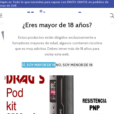
Vapin.es
Todo lo que necesitas para vapear con ENVÍO GRATIS en pedidos de
mas de 30€
0
0,00
€
¿Eres mayor de 18 años?
Estos productos están dirigidos exclusivamente a
fumadores mayores de edad, algunos contienen nicotina
que es muy adictiva. Debes tener más de 18 años para
visitar esta web.
SÍ, SOY MAYOR DE 18
NO, SOY MENOR DE 18