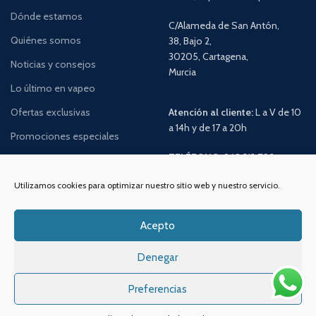
Dónde estamos
C/Alameda de San Antón,
Quiénes somos
38, Bajo 2,
30205, Cartagena,
Noticias y consejos
Murcia
Lo último en vapeo
Ofertas exclusivas
Atención al cliente:
L a V de 10
a 14h y de 17 a 20h
Promociones especiales
TELÉFONO:
968 312 702
WATSSAPP:
601 30 58 28
Utilizamos cookies para optimizar nuestro sitio web y nuestro servicio.
Email:
info
@vapeo.es
Acepto
Denegar
Preferencias