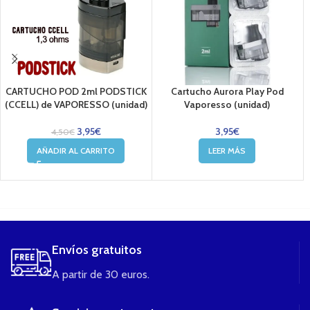
CARTUCHO POD 2ml PODSTICK
Cartucho Aurora Play Pod
(CCELL) de VAPORESSO (unidad)
Vaporesso (unidad)
3,95
€
3,95
€
4,50
€
AÑADIR AL CARRITO
LEER MÁS
....
Envíos gratuitos
A partir de 30 euros.