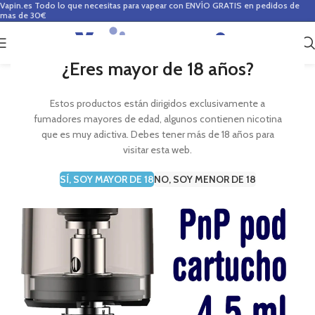
Vapin.es
Todo lo que necesitas para vapear con ENVÍO GRATIS en pedidos de
mas de 30€
0
0,00
€
¿Eres mayor de 18 años?
Estos productos están dirigidos exclusivamente a
fumadores mayores de edad, algunos contienen nicotina
que es muy adictiva. Debes tener más de 18 años para
visitar esta web.
SÍ, SOY MAYOR DE 18
NO, SOY MENOR DE 18