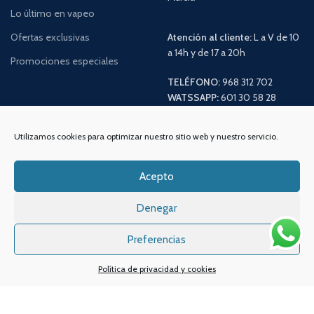
Lo último en vapeo
Ofertas exclusivas
Atención al cliente:
L a V de 10
a 14h y de 17 a 20h
Promociones especiales
TELÉFONO:
968 312 702
WATSSAPP:
601 30 58 28
Email:
info
@vapeo.es
Utilizamos cookies para optimizar nuestro sitio web y nuestro servicio.
Acepto
Denegar
Preferencias
Política de privacidad y cookies
Sistemas de pagos
Sistema de envío